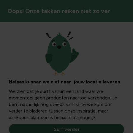
Oops! Onze takken reiken niet zo ver
Tuindecoratie
Tuinbeelden
Geef je tuin karakter en sfeer met stijlvolle tuinbeelden
Helaas kunnen we niet naar jouw locatie leveren
die een persoonlijke touch en visuele aantrekkingskracht
We zien dat je surft vanuit een land waar we
toevoegen.
momenteel geen producten naartoe verzenden. Je
bent natuurlijk nog steeds van harte welkom om
verder te bladeren tussen onze inspiratie, maar
Tuinbeelden
aankopen plaatsen is helaas niet mogelijk.
Surf verder
Filters