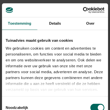
Toestemming
Details
Over
Lam liggend - Lam
Houten groenling -
liggend 34x24x18,5
vogel
Tuinadvies maakt gebruik van cookies
cm
24,
22,
99
99
We gebruiken cookies om content en advertenties te
personaliseren, om functies voor social media te bieden
en om ons websiteverkeer te analyseren. Ook delen we
informatie over uw gebruik van onze site met onze
partners voor social media, adverteren en analyse. Deze
partners kunnen deze gegevens combineren met andere
informatie die u aan ze heeft verstrekt of die ze hebben
verzameld op basis van uw gebruik van hun services.
Sijsje in lindenhout -
Staartmees in
handgemaakt
lindenhout -
Toestemmingsselectie
handgemaakt
Noodzakelijk
22,
22,
49
49