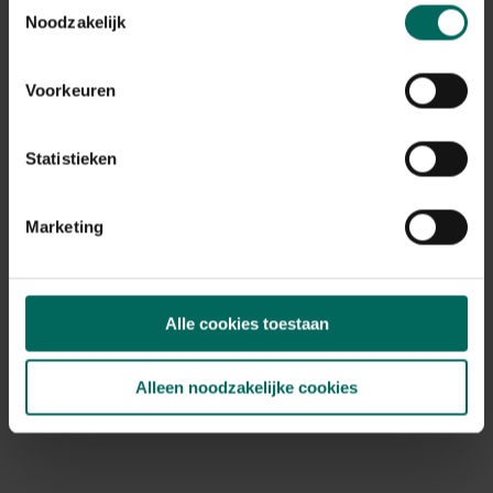
Klok Kookoo met boerderijdieren - gele lijst
Noodzakelijk
69,
99
Voorkeuren
Statistieken
Marketing
Alle cookies toestaan
Alleen noodzakelijke cookies
Houten waterput met emmer
149,
99