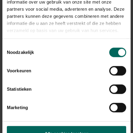
informatie over uw gebruik van onze site met onze
partners voor social media, adverteren en analyse. Deze
partners kunnen deze gegevens combineren met andere
informatie die u aan ze heeft verstrekt of die ze hebben
Serres & tuinhuizen
verzameld op basis van uw gebruik van hun services.
Toestemmingsselectie
Noodzakelijk
Tuininrichting & aanleg
Voorkeuren
Statistieken
Zaden & bloembollen
Marketing
Meest gekozen door jullie...