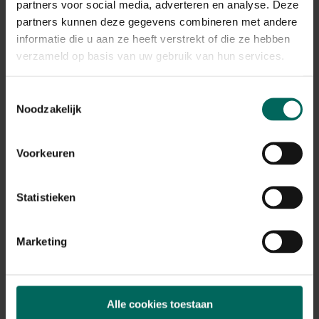
Gieter buiten
Gieter buiten
partners voor social media, adverteren en analyse. Deze
kunststof groen - 6,4
kunststof terracotta -
partners kunnen deze gegevens combineren met andere
L
6,4 L
9,
9,
29
29
informatie die u aan ze heeft verstrekt of die ze hebben
verzameld op basis van uw gebruik van hun services.
Toestemmingsselectie
Noodzakelijk
Voorkeuren
Gieter Mug Forest -
Plantenspuit Garden
Statistieken
1,5 L
Club 0,8 L Forest
8,
8,
99
99
Marketing
Alle cookies toestaan