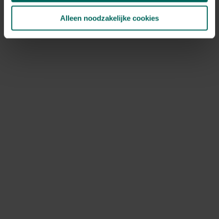
Alleen noodzakelijke cookies
Gieter Mug Forest - 1
Gieter Nau 4 L -
L
Marine blauw
7,
6,
89
89
Gieter Nau 4 L -
Gieter AGRI zwart -
Olijfgroen
10 Liter
6,
5,
89
99