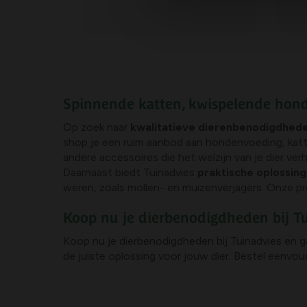
Spinnende katten, kwispelende hon
Op zoek naar
kwalitatieve dierenbenodigdhed
shop je een ruim aanbod aan hondenvoeding, katt
andere accessoires die het welzijn van je dier ver
Daarnaast biedt Tuinadvies
praktische oplossin
weren, zoals mollen- en muizenverjagers. Onze prod
Koop nu je dierbenodigdheden bij T
Koop nu je dierbenodigdheden bij Tuinadvies en ga
de juiste oplossing voor jouw dier. Bestel eenvoud