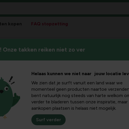
ten kopen
FAQ stopzetting
 Onze takken reiken niet zo ver
Helaas kunnen we niet naar jouw locatie le
We zien dat je surft vanuit een land waar we
momenteel geen producten naartoe verzenden
bent natuurlijk nog steeds van harte welkom o
verder te bladeren tussen onze inspiratie, maar
aankopen plaatsen is helaas niet mogelijk.
(HUIS)DIEREN
Surf verder