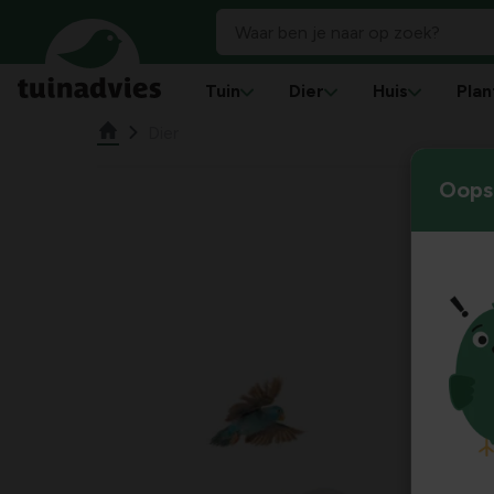
Tuin
Dier
Huis
Plan
Dier
Oops!