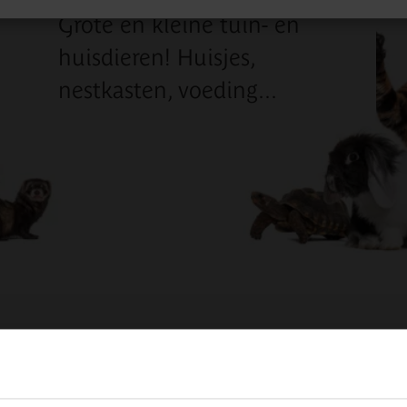
Grote en kleine tuin- en
huisdieren! Huisjes,
nestkasten, voeding...