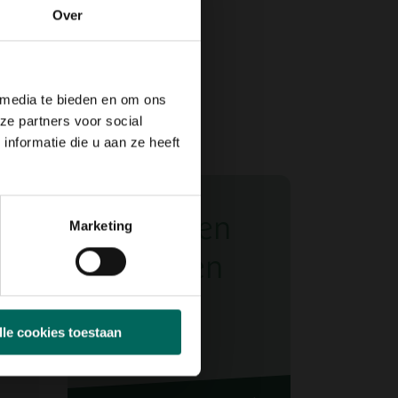
Over
 media te bieden en om ons
ze partners voor social
nformatie die u aan ze heeft
Alle dieren
Marketing
producten
lle cookies toestaan
bak