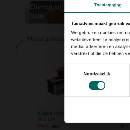
Dieren in de
Toestemming
tuin
Hui
Tuinadvies maakt gebruik v
We gebruiken cookies om cont
Meest gekozen door jullie...
websiteverkeer te analyseren
media, adverteren en analys
verstrekt of die ze hebben v
Toestemmingsselectie
Noodzakelijk
Kippenhok Anna - 126 x 62 x
Ess
105 cm
eik
111,
9,
159,
-
30
39