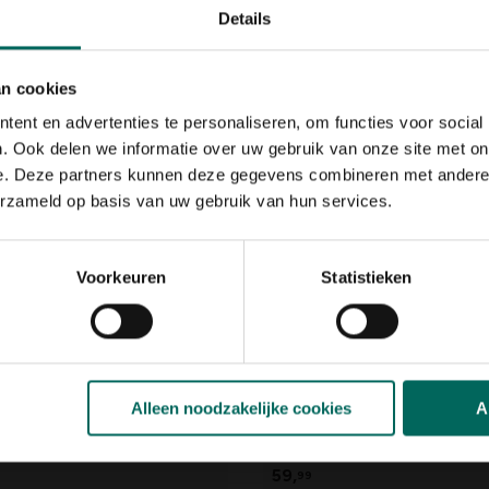
Details
sdieren
Ongedierte
an cookies
ent en advertenties te personaliseren, om functies voor social
. Ook delen we informatie over uw gebruik van onze site met on
e. Deze partners kunnen deze gegevens combineren met andere i
erzameld op basis van uw gebruik van hun services.
Voorkeuren
Statistieken
Alleen noodzakelijke cookies
A
chert Design voedersilo
Zelfreinigende katten
elmodel
Roll' n Clean - Medium
59,
99