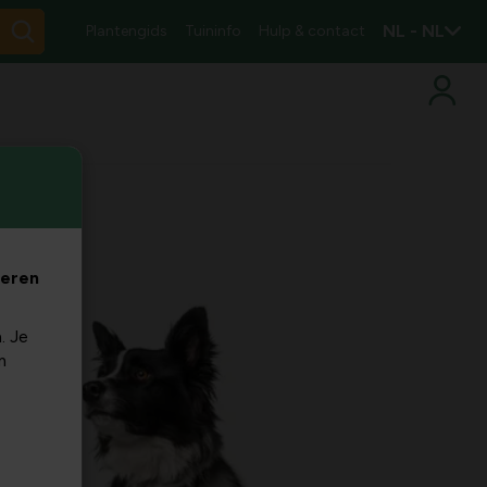
NL - NL
Plantengids
Tuininfo
Hulp & contact
veren
. Je
m