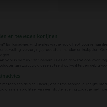
den en tevreden konijnen
en?
Bij Tuinadvies vind je alles wat je nodig hebt voor
je huisdi
enbakvulling, verzorgingsproducten, manden en krabpalen. Oo
hogen.
gen
voor in de tuin: van voederhuisjes en drinkstations voor v
ucten zijn zorgvuldig geselecteerd op kwaliteit en gebruiksgema
uinadvies
 meteen aan de slag. Dankzij ons ruime aanbod, duidelijke pro
ig online en profiteer van een vlotte levering zodat je niet ho