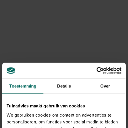
KooKoo klok
Klok Kookoo met
zangvogels - Met
boerderijdieren - gele
houten lijst
lijst
89,
69,
99
99
Toestemming
Details
Over
KooKoo klok
Wandklok 30 cm -
zangvogels - Met
Vogels
groene rand
69,
26,
99
99
Tuinadvies maakt gebruik van cookies
We gebruiken cookies om content en advertenties te
personaliseren, om functies voor social media te bieden