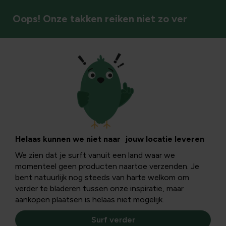
Oops! Onze takken reiken niet zo ver
Interieurinrichting
Klokken &
thermometers
Helaas kunnen we niet naar jouw locatie leveren
We zien dat je surft vanuit een land waar we
momenteel geen producten naartoe verzenden. Je
Combineer functionaliteit en stijl met klokken en
bent natuurlijk nog steeds van harte welkom om
thermometers die je interieur compleet maken en
verder te bladeren tussen onze inspiratie, maar
informatie overzichtelijk tonen.
aankopen plaatsen is helaas niet mogelijk.
Klokken & thermometers
Surf verder