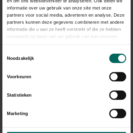
en om ons websiteverkeer te analyseren. Ook delen we
informatie over uw gebruik van onze site met onze
partners voor social media, adverteren en analyse. Deze
partners kunnen deze gegevens combineren met andere
informatie die u aan ze heeft verstrekt of die ze hebben
Bijen Klok 30cm
Esschert Design klok
verzameld op basis van uw gebruik van hun services.
met poezengeluid
24,
99
18,
59
Toestemmingsselectie
Noodzakelijk
Voorkeuren
Statistieken
Kozijnthermometer
Esschert Design klok
Marketing
Fleur de Lys in
met vogelgeluiden
gietijzer
17,
14,
19
79