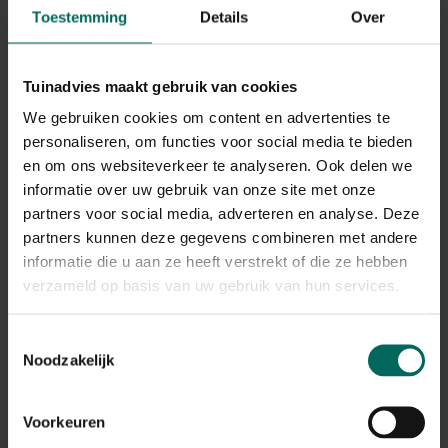
Toestemming
Details
Over
Lokdoos ratten met
Robust 25 Set 2
rattenval
lokaasdozen muizen +
50 g lokaas
Tuinadvies maakt gebruik van cookies
14,
12,
99
99
We gebruiken cookies om content en advertenties te
personaliseren, om functies voor social media te bieden
en om ons websiteverkeer te analyseren. Ook delen we
informatie over uw gebruik van onze site met onze
partners voor social media, adverteren en analyse. Deze
partners kunnen deze gegevens combineren met andere
informatie die u aan ze heeft verstrekt of die ze hebben
verzameld op basis van uw gebruik van hun services.
Stelliox 25
Super Catch No See
Lokaasdoos muizen
No Touch muizenval
Toestemmingsselectie
met 50 g lokaas
met lokaas
9,
8,
99
99
Noodzakelijk
Voorkeuren