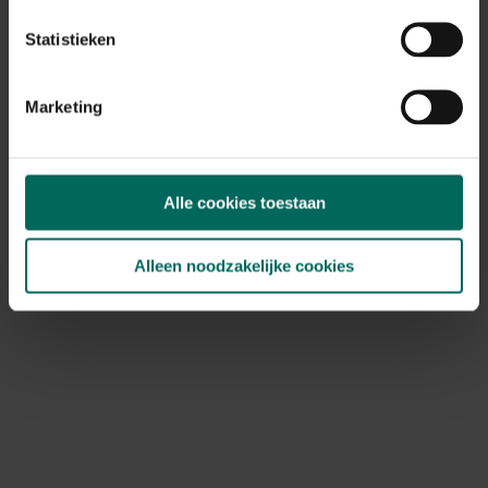
Statistieken
Marketing
Camro Safe Trap
Edialux muizenval 2
navulling CO²
stuks
5,
5,
50
39
Alle cookies toestaan
Alleen noodzakelijke cookies
Barrière Radikal
Muizenvallen 3st
4,
36