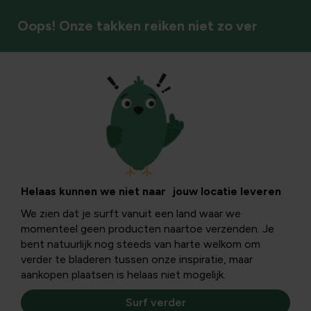
Oops! Onze takken reiken niet zo ver
Muizen & ratten
Bestrijden
Pak muizen- en rattenoverlast doeltreffend aan met
Helaas kunnen we niet naar jouw locatie leveren
efficiënte bestrijdingsmiddelen voor binnen en buiten.
We zien dat je surft vanuit een land waar we
momenteel geen producten naartoe verzenden. Je
bent natuurlijk nog steeds van harte welkom om
Muizen & ratten bestrijden
verder te bladeren tussen onze inspiratie, maar
aankopen plaatsen is helaas niet mogelijk.
Filters
Surf verder