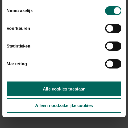
Ongediertevanger spinnen, muizen,...
Toestemmingsselectie
Noodzakelijk
15,
49
Voorkeuren
Statistieken
Marketing
Alle cookies toestaan
Alleen noodzakelijke cookies
Ecostyle ultrasone verjager Single Protect
muizen - 50 m²