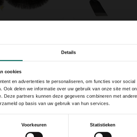
otborstel
Handschoffel - 45 cm
escherming - 400 cm
29,
99
Details
an cookies
ent en advertenties te personaliseren, om functies voor social
. Ook delen we informatie over uw gebruik van onze site met on
e. Deze partners kunnen deze gegevens combineren met andere i
erzameld op basis van uw gebruik van hun services.
l N°10 Snoeimes of
Bonsai concaaftang
Voorkeuren
Statistieken
es
24,
99