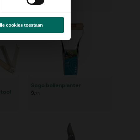
16,
99
lle cookies toestaan
Sogo bollenplanter
itool
9,
99