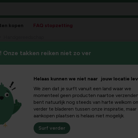
ten kopen
FAQ stopzetting
Handgereedschap
 Onze takken reiken niet zo ver
Werk sneller en comfortabel i
schap
handgereedschap voor onder
Helaas kunnen we niet naar jouw locatie le
We zien dat je surft vanuit een land waar we
momenteel geen producten naartoe verzenden
bent natuurlijk nog steeds van harte welkom o
Sortee
verder te bladeren tussen onze inspiratie, maar
aankopen plaatsen is helaas niet mogelijk.
Surf verder