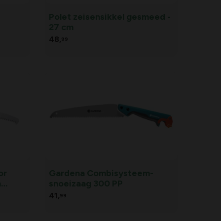
Polet zeisensikkel gesmeed -
27 cm
48,
99
or
Gardena Combisysteem-
n
snoeizaag 300 PP
41,
99