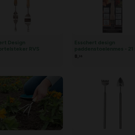
ert Design
Esschert design
rtelsteker RVS
paddenstoelenmes - 21 x
2 cm
8,
36