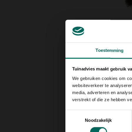
Dakgo
gootb
29,
99
Toestemming
Tuinadvies maakt gebruik v
We gebruiken cookies om cont
websiteverkeer te analyseren
media, adverteren en analys
verstrekt of die ze hebben v
Toestemmingsselectie
Opine
Noodzakelijk
entm