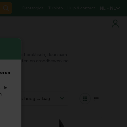
NL - NL
Plantengids
Tuininfo
Hulp & contact
n je tuin met praktisch, duurzaam
houd, planten en grondbewerking.
veren
. Je
m
r op