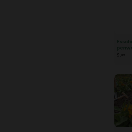
Essch
penwo
9,
89