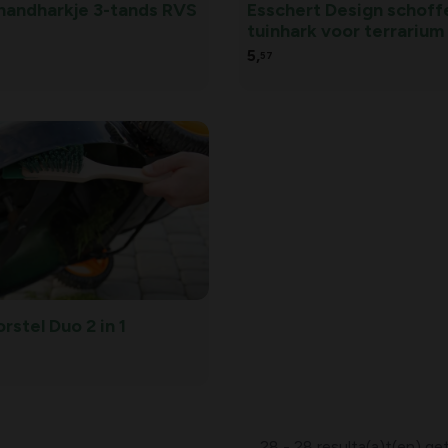
handharkje 3-tands RVS
Esschert Design schoff
tuinhark voor terrarium
5,
57
rstel Duo 2 in 1
28 - 28 resulta(a)t(en) g