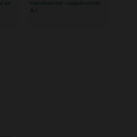
el en
Handborstel - nagelborstel
3,
71
etoond