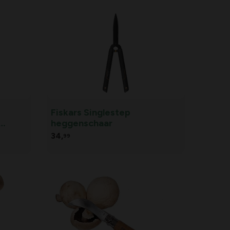
Fiskars Singlestep
heggenschaar
Cut
34,
99