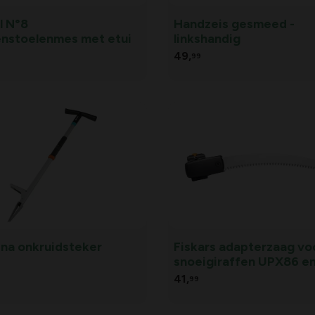
l N°8
Handzeis gesmeed -
nstoelenmes met etui
linkshandig
49,
99
na onkruidsteker
Fiskars adapterzaag vo
snoeigiraffen UPX86 e
UPX82
41,
99