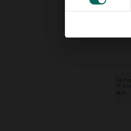
24,
99
De Py
17,5 
15,
99