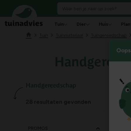
Tuin
Dier
Huis
Plan
Tuin
Tuinmateriaal
Tuingereedschap
Oops!
Handgereed
Handgereedschap
28
resultaten gevonden
PROMOS