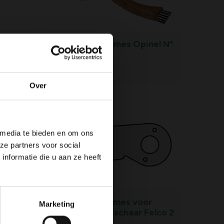
Paddenstoelenmes Opinel N°
8
25,
99
Over
 media te bieden en om ons
ze partners voor social
nformatie die u aan ze heeft
Reserve bovenmes voor
Marketing
klassieke snoeischaar Felco 2