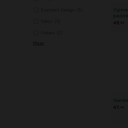
Opine
Esschert Design
(5)
padde
Felco
(3)
49,
99
Fiskars
(2)
Meer
Gardena
(4)
Opinel
(3)
Polet
(2)
Sogo
(3)
Garde
47,
99