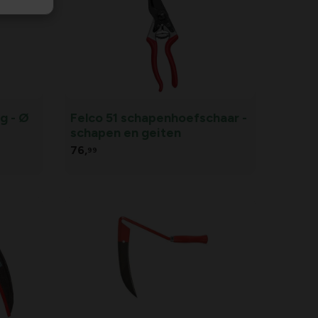
g - Ø
Felco 51 schapenhoefschaar -
schapen en geiten
76,
99