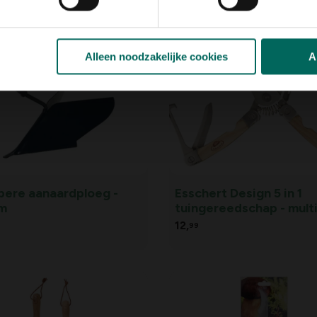
Alleen noodzakelijke cookies
A
pere aanaardploeg -
Esschert Design 5 in 1
cm
tuingereedschap - mult
12,
99