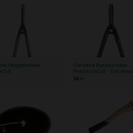
na Heggeschaar
Gardena Buxusschaar
eCut
PrecisionCut - Gardena
Buxusschaar Precision
36,
29