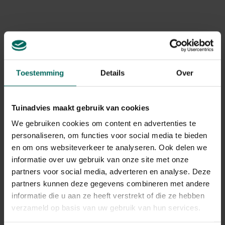
ophangoog voor eenvoudig opbergen.
Art. nr.
200018798
Merk
Gardena
Gerelateerde Producten
Toestemming
Details
Over
Tuinadvies maakt gebruik van cookies
We gebruiken cookies om content en advertenties te
personaliseren, om functies voor social media te bieden
en om ons websiteverkeer te analyseren. Ook delen we
informatie over uw gebruik van onze site met onze
partners voor social media, adverteren en analyse. Deze
partners kunnen deze gegevens combineren met andere
informatie die u aan ze heeft verstrekt of die ze hebben
verzameld op basis van uw gebruik van hun services.