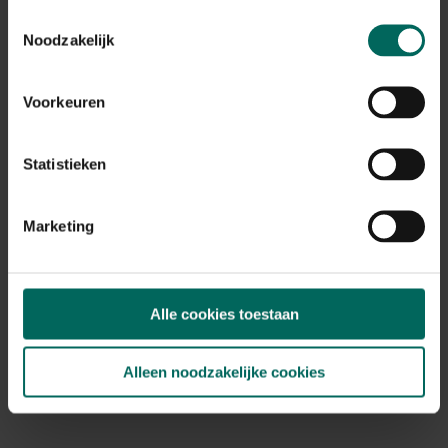
Toestemmingsselectie
Handschoffel - 45 cm
Noodzakelijk
29,
99
Voorkeuren
Statistieken
Marketing
Alle cookies toestaan
Alleen noodzakelijke cookies
Tuinborstel Duo 2 in 1