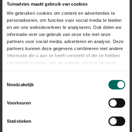
Tuinadvies maakt gebruik van cookies
We gebruiken cookies om content en advertenties te
personaliseren, om functies voor social media te bieden
en om ons websiteverkeer te analyseren. Ook delen we
informatie over uw gebruik van onze site met onze
partners voor social media, adverteren en analyse. Deze
partners kunnen deze gegevens combineren met andere
informatie die u aan ze heeft verstrekt of die ze hebben
Deurdroogrek grijs - 11
Droogrek Chloë T-
verzameld op basis van uw gebruik van hun services.
m
model 27 m - zwart
24,
44,
99
99
Toestemmingsselectie
Noodzakelijk
Voorkeuren
Statistieken