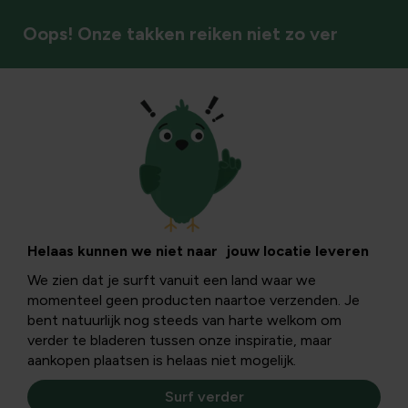
Oops! Onze takken reiken niet zo ver
Huishoud & DIY
Organisatie
Breng orde en overzicht naar je tuin met discrete,
Helaas kunnen we niet naar jouw locatie leveren
elegante oplossingen en praktische toepassingen die rust
We zien dat je surft vanuit een land waar we
en structuur brengen.
momenteel geen producten naartoe verzenden. Je
bent natuurlijk nog steeds van harte welkom om
verder te bladeren tussen onze inspiratie, maar
Organisatie
aankopen plaatsen is helaas niet mogelijk.
Surf verder
Filters