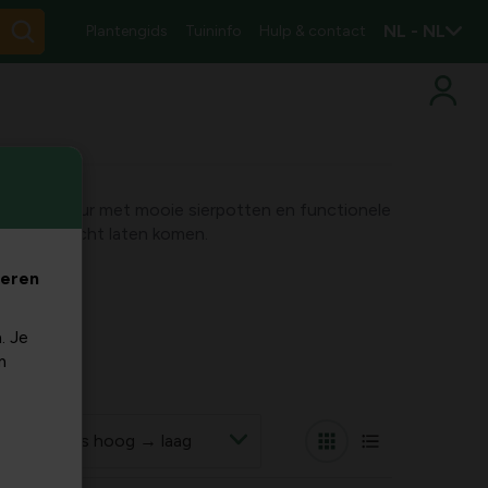
NL - NL
Plantengids
Tuininfo
Hulp & contact
s stijl en kleur met mooie sierpotten en functionele
 tot hun recht laten komen.
veren
. Je
m
r op