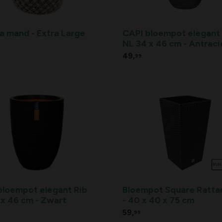
a mand - Extra Large
CAPI bloempot elegant 
NL 34 x 46 cm - Antraci
49,
99
bloempot elegant Rib
Bloempot Square Rattan
 x 46 cm - Zwart
- 40 x 40 x 75 cm
59,
99