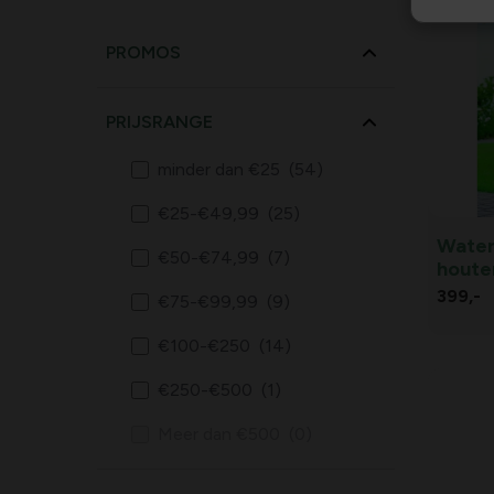
PROMOS
PRIJSRANGE
minder dan €25
(54)
€25-€49,99
(25)
Water
€50-€74,99
(7)
houte
vijver
399,
-
€75-€99,99
(9)
€100-€250
(14)
€250-€500
(1)
Meer dan €500
(0)