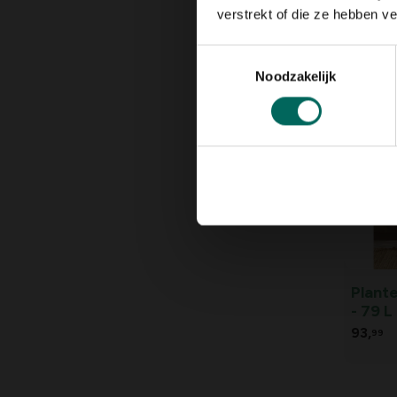
Verho
verstrekt of die ze hebben v
metaal
99,
99
Toestemmingsselectie
Noodzakelijk
Plant
- 79 L
93,
99