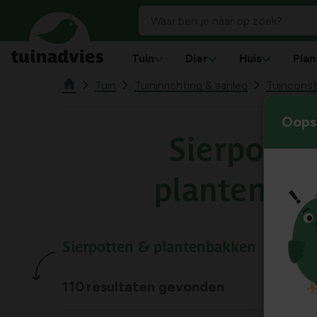
Tuin
Dier
Huis
Plan
Tuin
Tuininrichting & aanleg
Tuinconst
Oops!
Sierpotte
plantenba
Sierpotten & plantenbakken
110
resultaten gevonden