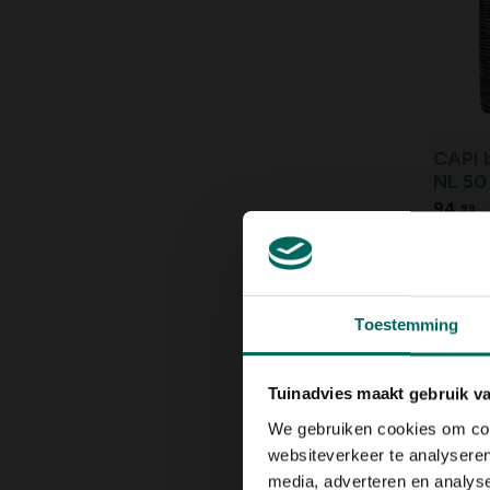
CAPI 
NL 50 
Antra
94,
99
Toestemming
Tuinadvies maakt gebruik v
We gebruiken cookies om cont
websiteverkeer te analyseren
media, adverteren en analys