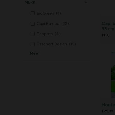
MERK
BioGreen
(1)
Capi b
Capi Europe
(22)
53 cm
Ecopots
(4)
119,
-
Esschert Design
(15)
Meer
Prosperplast
(12)
Houte
129,
99