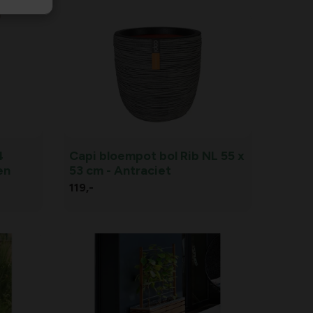
4
Capi bloempot bol Rib NL 55 x
en
53 cm - Antraciet
119,
-