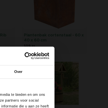
Rib
Plantenbak cortenstaal - 60 x
40 x 60 cm
109,
99
Over
 media te bieden en om ons
ze partners voor social
nformatie die u aan ze heeft