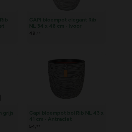
Rib
CAPI bloempot elegant Rib
et
NL 34 x 46 cm - Ivoor
49,
99
 grijs
Capi bloempot bol Rib NL 43 x
41 cm - Antraciet
54,
99