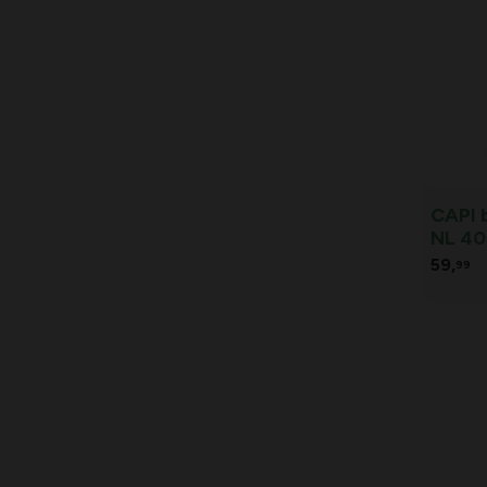
CAPI 
NL 40 
59,
99