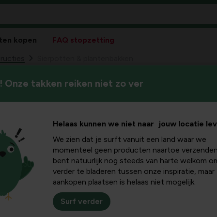
ten kopen
FAQ stopzetting
ructies
Sierpotten & plantenbakken
 Onze takken reiken niet zo ver
Geef je tuin, balkon of terra
n &
plantenbakken die je planten
kken
Helaas kunnen we niet naar jouw locatie le
We zien dat je surft vanuit een land waar we
momenteel geen producten naartoe verzenden
bent natuurlijk nog steeds van harte welkom o
verder te bladeren tussen onze inspiratie, maar
aankopen plaatsen is helaas niet mogelijk.
Sortee
Surf verder