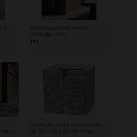
t XL
Bloembak Modern met
klimhulp - 110 L
139,
-
t
CAPI bloembak vierkant Rib
 cm -
NL 50 x 50 x 50 cm - Ivoor