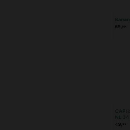
Banan
69,
99
CAPI 
NL 34
49,
99