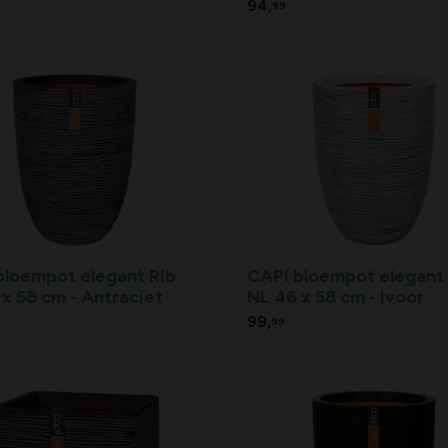
CAPI bloembak vierkan
94,
99
Smooth NL 50 x 50 x 50
zwart
bloempot elegant Rib
CAPI bloempot elegant 
x 58 cm - Antraciet
NL 46 x 58 cm - Ivoor
99,
99