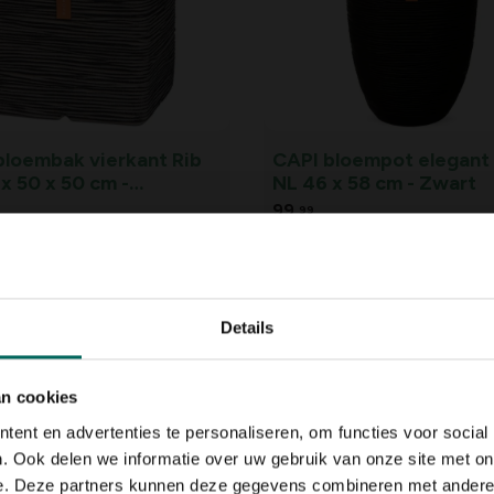
bloembak vierkant Rib
CAPI bloempot elegant 
x 50 x 50 cm -
NL 46 x 58 cm - Zwart
ciet
99,
99
Details
an cookies
ent en advertenties te personaliseren, om functies voor social
. Ook delen we informatie over uw gebruik van onze site met on
e. Deze partners kunnen deze gegevens combineren met andere i