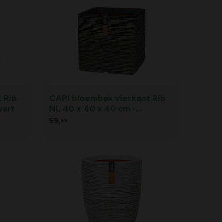
 Rib
CAPI bloembak vierkant Rib
wart
NL 40 x 40 x 40 cm -
Antraciet
59,
99