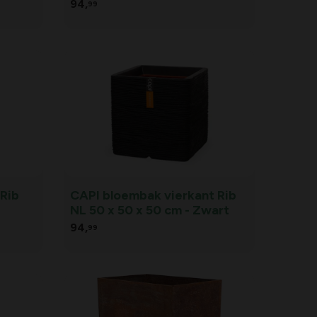
t
94,
99
 cm -
Rib
CAPI bloembak vierkant Rib
NL 50 x 50 x 50 cm - Zwart
94,
99