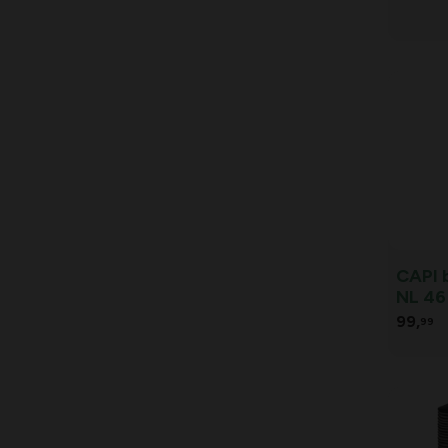
CAPI 
NL 46 
99,
99