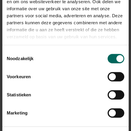
en om ons websiteverkeer te analyseren. Ook delen we
informatie over uw gebruik van onze site met onze
Intex zwemvest - Kids
partners voor social media, adverteren en analyse. Deze
life jacket
partners kunnen deze gegevens combineren met andere
31,
informatie die u aan ze heeft verstrekt of die ze hebben
50
verzameld op basis van uw gebruik van hun services.
Toestemmingsselectie
Noodzakelijk
3 - 3 resulta(a)t(en) getoond
Terug naar boven
Voorkeuren
Ontspanning en plezier in eigen tuin
Statistieken
Ontdek ons uitgebreide assortiment
zwem- en
bubbelbaden,
perfect voor ultieme ontspanning en
plezier in je eigen tuin, het hele jaar door. Van compacte
Marketing
opblaasbare
spa’s
en
opzetzwembaden
tot luxe
jacuzzi’s
met geavanceerde functies, vind je bij ons alles
om van wellness en waterplezier te genieten wanneer