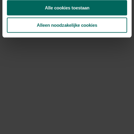
het jou uitkomt.
Alle cookies toestaan
Koop je zwem- en bubbelbaden bij
Alleen noodzakelijke cookies
Tuinadvies
Koop je zwem- en bubbelbaden bij Tuinadvies en maak
van je tuin een privé wellnessplek. Dankzij ons ruime
aanbod, duidelijke productinformatie en betrouwbare
service vind je snel het juiste model voor jouw wensen.
Bestel eenvoudig online en profiteer van een vlotte
levering zodat je meteen kunt genieten van waterpret
en ontspanning.
Ontdek Tuinadvies — jouw partner voor alles wat groeit
en bloeit. Betrouwbaar tuinadvies, kwaliteitsvolle
producten en inspiratie voor elke tuin- en dierliefhebber.