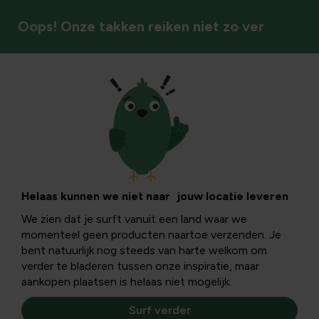
Oops! Onze takken reiken niet zo ver
Zwembad & vijver
Zwem- &
bubbelbade
Helaas kunnen we niet naar jouw locatie leveren
We zien dat je surft vanuit een land waar we
momenteel geen producten naartoe verzenden. Je
Geniet van verkoeling, ontspanning en wellness in je
bent natuurlijk nog steeds van harte welkom om
eigen tuin met zwembaden en bubbelbaden voor plezier
verder te bladeren tussen onze inspiratie, maar
en comfort.
aankopen plaatsen is helaas niet mogelijk.
Zwem- en bubbelbaden
Surf verder