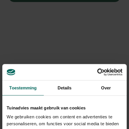
Filters
Intex Metal frame
Intex Easy set
zwembad
compleet zwembad -
rechthoekig - 450 x
Ø 305 x 76 cm - Intex
179,
-
89,
99
220 x 84 cm
Easy set compleet
Toestemming
Details
Over
zwembad - Ø 305 x 76
cm
Tuinadvies maakt gebruik van cookies
We gebruiken cookies om content en advertenties te
personaliseren, om functies voor social media te bieden