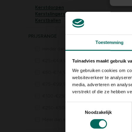
Kerstdorpen
Kerstslingers
Kerstballen
PRIJSRANGE
Toestemming
minder dan €25
(0)
€25-€49,99
(0)
Tuinadvies maakt gebruik v
We gebruiken cookies om cont
€50-€74,99
(0)
websiteverkeer te analyseren
€75-€99,99
(0)
media, adverteren en analys
verstrekt of die ze hebben v
€100-€250
(0)
Toestemmingsselectie
€250-€500
(0)
Noodzakelijk
Meer dan €500
(0)