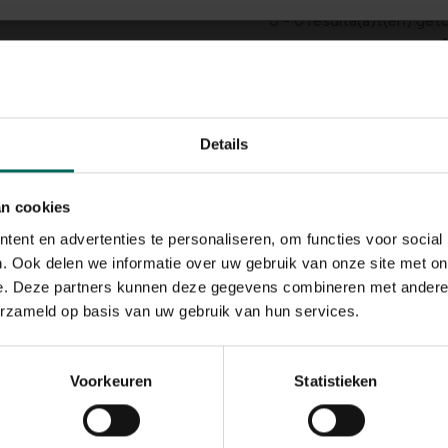
0 - 0 resulta(a)t(en) ge
Terug naar boven
Details
an cookies
ent en advertenties te personaliseren, om functies voor social
. Ook delen we informatie over uw gebruik van onze site met on
e. Deze partners kunnen deze gegevens combineren met andere i
erzameld op basis van uw gebruik van hun services.
Voorkeuren
Statistieken