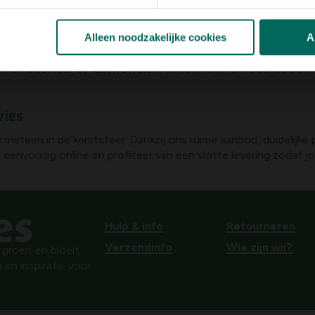
kerstsfeer
Alleen noodzakelijke cookies
A
nieke kerstdecoratie
! Van glinsterende kerstballen en sfeer
 en interieur te laten stralen
. Ontdek ons ruime aanbod onl
vies
k meteen in de kerstsfeer. Dankzij ons ruime aanbod, duidelijke
eenvoudig online en profiteer van een vlotte levering zodat je s
Hulp & info
Retourneren
Verzendinfo
Wie zijn wij?
roeit en bloeit.
 en inspiratie voor