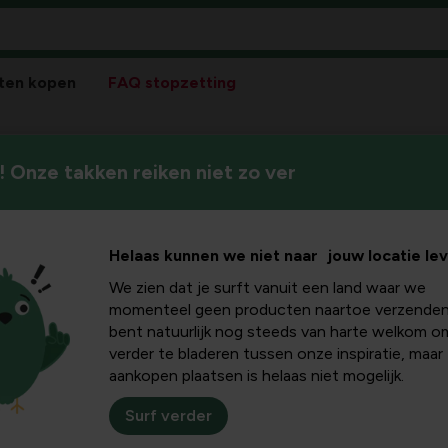
ten kopen
FAQ stopzetting
 Onze takken reiken niet zo ver
Omhul je interieur met warmt
atie
winterse ornamenten, feestel
Helaas kunnen we niet naar jouw locatie le
We zien dat je surft vanuit een land waar we
momenteel geen producten naartoe verzenden
bent natuurlijk nog steeds van harte welkom o
Sortee
verder te bladeren tussen onze inspiratie, maar
aankopen plaatsen is helaas niet mogelijk.
Surf verder