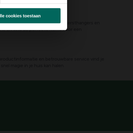
lle cookies toestaan
volle ornamenten tot charmante kersthangers en
ine en vind de perfecte items voor een
 productinformatie en betrouwbare service vind je
nel magie in je huis kan halen.