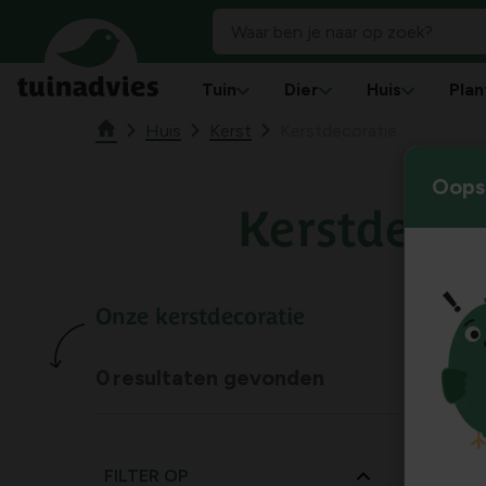
Tuin
Dier
Huis
Plan
Huis
Kerst
Kerstdecoratie
Oops!
Kerstdecor
Onze kerstdecoratie
0
resultaten gevonden
FILTER OP