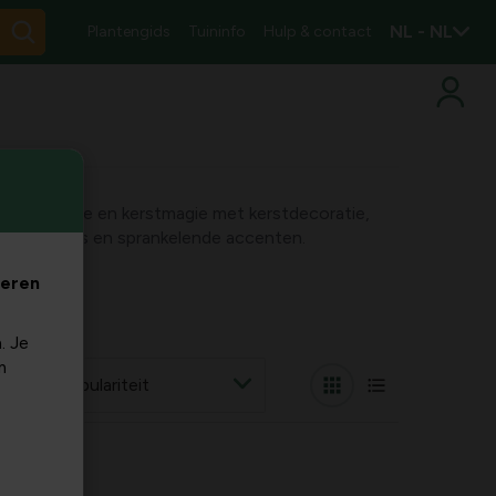
NL - NL
Plantengids
Tuininfo
Hulp & contact
e, nostalgie en kerstmagie met kerstdecoratie,
ijke details en sprankelende accenten.
veren
. Je
m
r op