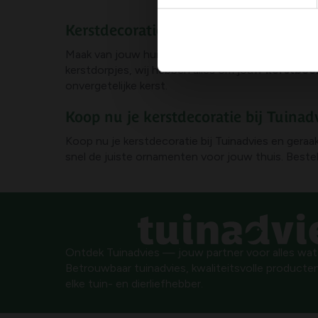
Kerstdecoratie: creëer een magische 
Maak van jouw huis een kerstparadijs met onze
u
kerstdorpjes, wij hebben alles om jouw
kerstboom
onvergetelijke kerst.
Koop nu je kerstdecoratie bij Tuinad
Koop nu je kerstdecoratie bij Tuinadvies en geraa
snel de juiste ornamenten voor jouw thuis. Bestel 
Ontdek Tuinadvies — jouw partner voor alles wat g
Betrouwbaar tuinadvies, kwaliteitsvolle producten
elke tuin- en dierliefhebber.