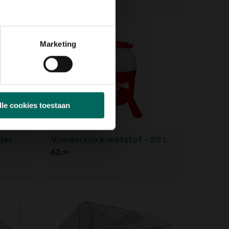
59,
99
Marketing
lle cookies toestaan
del
Voedersilo kunststof - 20 L
62,
99