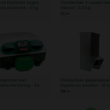
cta Diatomix tegen
Voederbak V-model me
uis pluimvee - 2 kg
deksel - 2,5 kg
17,
99
machine met
Voederbak gegalvanise
atische kering - 24
kippen en eenden - 12 k
n
58,
99