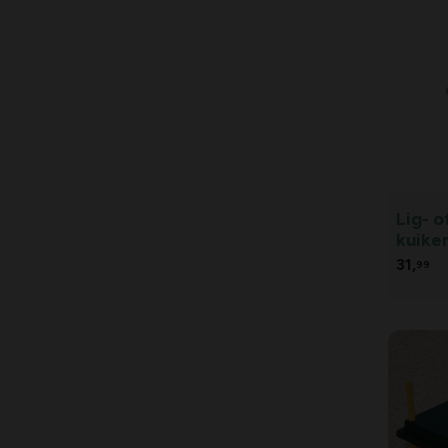
Lig- 
kuiken
31,
99