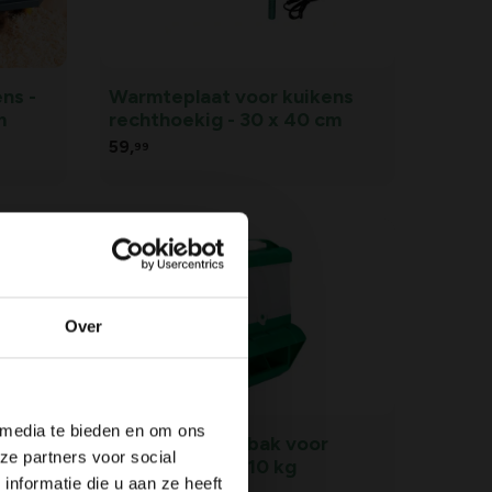
ns -
Warmteplaat voor kuikens
m
rechthoekig - 30 x 40 cm
59,
99
Over
 media te bieden en om ons
nger
Slimme voederbak voor
ze partners voor social
kippen groen - 10 kg
nformatie die u aan ze heeft