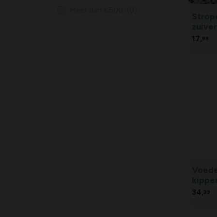
Meer dan €500
(0)
Strop
17,
99
Voede
kippe
34,
99