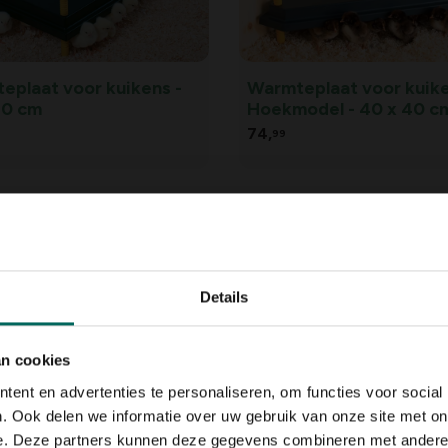
eplaat voor kuikens -
Warmteplaat voor kuike
60 cm
Hoekmodel - 40 x 40 c
74,
99
Details
an cookies
ent en advertenties te personaliseren, om functies voor social
loedluizen kit voor
Flamingo kippenhok Gi
. Ook delen we informatie over uw gebruik van onze site met on
nhok
grijs - voor 3 kippen
e. Deze partners kunnen deze gegevens combineren met andere i