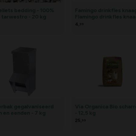
ellets bedding - 100%
Famingo drinkfles knaag
zuiver tarwestro - 20 kg
Flamingo drinkfles knaa
- 500 ml
4,
99
rbak gegalvaniseerd
Via Organica Bio scharr
n en eenden - 7 kg
- 12,5 kg
25,
99