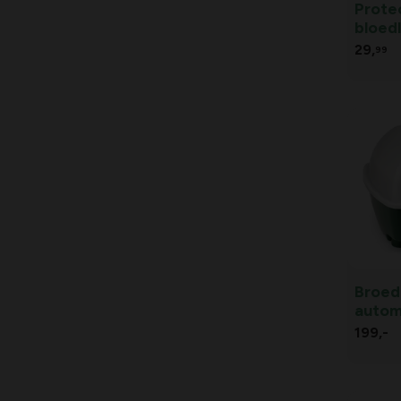
Prote
bloedl
29,
99
Broed
autom
eiere
199,
-