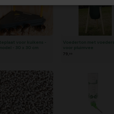
eplaat voor kuikens -
Voederton met voeders
odel - 30 x 30 cm
voor pluimvee
79,
99