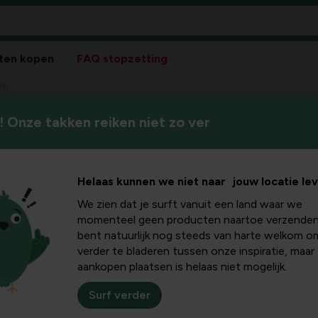
ten kopen
FAQ stopzetting
ee
 Onze takken reiken niet zo ver
Voeding, verzorging, access
uimvee
zorgeloze levensstijl te bezo
Helaas kunnen we niet naar jouw locatie le
We zien dat je surft vanuit een land waar we
momenteel geen producten naartoe verzenden
bent natuurlijk nog steeds van harte welkom o
Sortee
verder te bladeren tussen onze inspiratie, maar
aankopen plaatsen is helaas niet mogelijk.
Surf verder