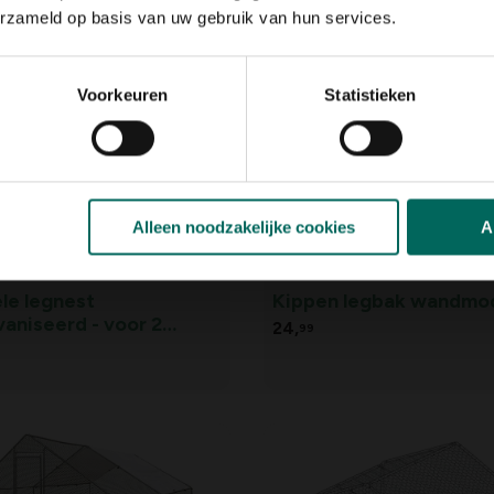
229,
-
erzameld op basis van uw gebruik van hun services.
Voorkeuren
Statistieken
Alleen noodzakelijke cookies
A
le legnest
Kippen legbak wandmo
aniseerd - voor 2
24,
99
n