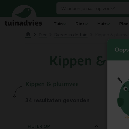
Tuin
Dier
Huis
Plan
Dier
Dieren in de tuin
Kippen & pluimv
Oops!
Kippen & pl
Kippen & pluimvee
34
resultaten gevonden
FILTER OP