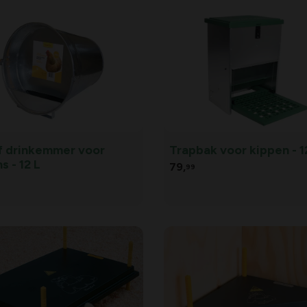
of drinkemmer voor
Trapbak voor kippen - 1
s - 12 L
79,
99