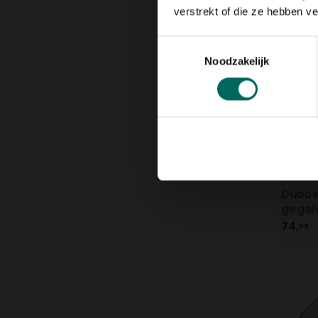
17,
99
verstrekt of die ze hebben v
Toestemmingsselectie
Noodzakelijk
Dubbe
gegalv
kippe
74,
99