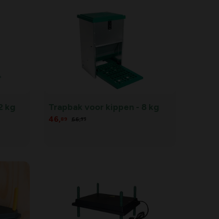
2 kg
Trapbak voor kippen - 8 kg
46,
66,
89
99