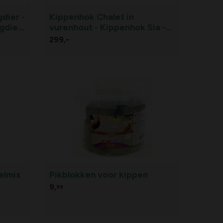
dier -
Kippenhok Chalet in
gdier
vurenhout - Kippenhok Sia -
Chalet in vurenhout Medium
299,
-
elmix
Pikblokken voor kippen
9,
99