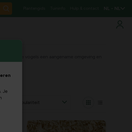
NL - NL
Plantengids
Tuininfo
Hulp & contact
oires voor je vogels een aangename omgeving en
rgen.
veren
. Je
m
r op