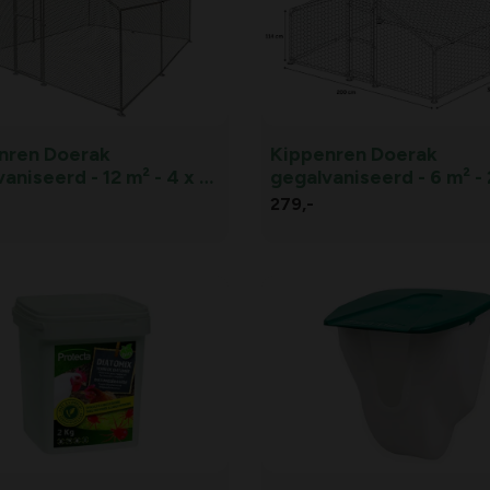
nren Doerak
Kippenren Doerak
aniseerd - 12 m² - 4 x 3
gegalvaniseerd - 6 m² - 
2 m
279,
-