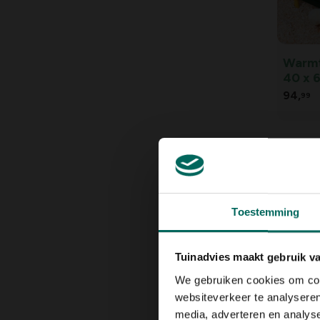
Warmt
40 x 
94,
99
Toestemming
Tuinadvies maakt gebruik v
We gebruiken cookies om cont
Anti-b
websiteverkeer te analyseren
kippe
media, adverteren en analys