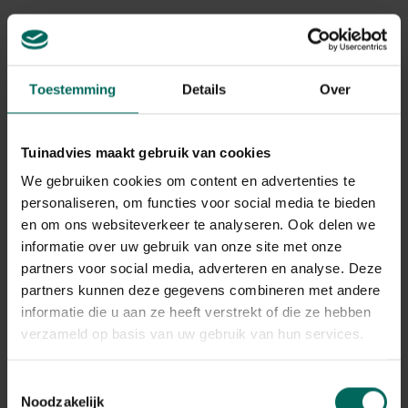
Toestemming
Details
Over
Bevestigingsklemmen
Glasklemmen voor
V-vorm
serre of tuinkas
Tuinadvies maakt gebruik van cookies
8,
7,
89
99
We gebruiken cookies om content en advertenties te
personaliseren, om functies voor social media te bieden
en om ons websiteverkeer te analyseren. Ook delen we
informatie over uw gebruik van onze site met onze
partners voor social media, adverteren en analyse. Deze
partners kunnen deze gegevens combineren met andere
informatie die u aan ze heeft verstrekt of die ze hebben
verzameld op basis van uw gebruik van hun services.
Netclips voor
W-glasklemmen
aluminium buizen
tuinserre
Toestemmingsselectie
fruitkooi 1,5 cm
6,
5,
Noodzakelijk
99
49