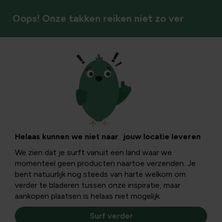
Oops! Onze takken reiken niet zo ver
Serrebenodigdheden
Bevestigingsmateria
Zorg voor een stevige, duurzame constructie met kwalitati
Helaas kunnen we niet naar jouw locatie leveren
bevestigingsmaterialen die jouw serre stevig op z’n plek hou
We zien dat je surft vanuit een land waar we
zelfs bij wisselvallig weer.
momenteel geen producten naartoe verzenden. Je
bent natuurlijk nog steeds van harte welkom om
verder te bladeren tussen onze inspiratie, maar
Bevestigingsmateriaal voor serres
aankopen plaatsen is helaas niet mogelijk.
Surf verder
Filters