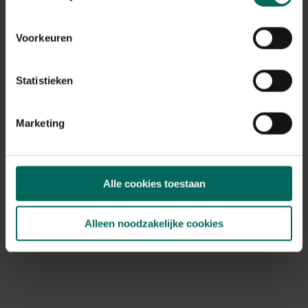
Voorkeuren
Statistieken
Marketing
Klemmen voor
Z glasclips -
folietunnel - 30 mm -
glasklemmen
set van 4 stuks
4,
4,
99
99
Alle cookies toestaan
Alleen noodzakelijke cookies