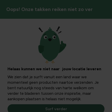
Oops! Onze takken reiken niet zo ver
Plantverzorging
Plagen &
ziektebestrijding
Helaas kunnen we niet naar jouw locatie leveren
We zien dat je surft vanuit een land waar we
momenteel geen producten naartoe verzenden. Je
Bescherm je planten tegen diverse ziektes, plagen en
bent natuurlijk nog steeds van harte welkom om
schimmels. Genees eenvoudig en effectief, en houd zo
verder te bladeren tussen onze inspiratie, maar
zelf je tuin gezond en weerbaar.
aankopen plaatsen is helaas niet mogelijk.
Plagen & ziektebestrijding
Surf verder