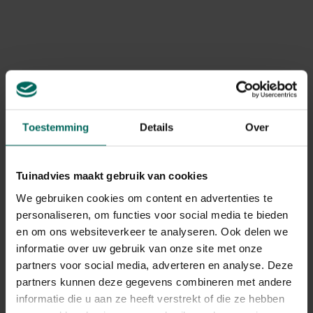
26,
14,
69
09
concentraat - 1 L
750 ml
Toestemming
Details
Over
Compo Anti-Onkruid
Compo Herbistop pad
& Anti-Mos
en terras - 1 L
Tuinadvies maakt gebruik van cookies
onkruidbestrijder
23,
27,
99
15
oprit en pad - 1 Liter -
We gebruiken cookies om content en advertenties te
75 m²
personaliseren, om functies voor social media te bieden
en om ons websiteverkeer te analyseren. Ook delen we
informatie over uw gebruik van onze site met onze
partners voor social media, adverteren en analyse. Deze
partners kunnen deze gegevens combineren met andere
informatie die u aan ze heeft verstrekt of die ze hebben