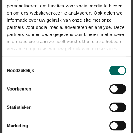
Toepassingsperiode vanaf maart tem oktober
personaliseren, om functies voor social media te bieden
en om ons websiteverkeer te analyseren. Ook delen we
informatie over uw gebruik van onze site met onze
Gerelateerde Producten
partners voor social media, adverteren en analyse. Deze
partners kunnen deze gegevens combineren met andere
informatie die u aan ze heeft verstrekt of die ze hebben
verzameld op basis van uw gebruik van hun services.
Toestemmingsselectie
Noodzakelijk
Voorkeuren
Statistieken
Marketing
Roundup Rapid zonder glyfosaat - 900 ml