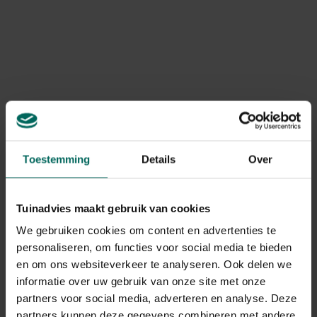
Compo Sana
Compo potgrond
bonsaipotgrond - 5 L
kruiden Bio - 10 L
6,
8,
50
79
Toestemming
Details
Over
Compo Sana
Substral potgrond
Tuinadvies maakt gebruik van cookies
orchideeënpotgrond -
bloeiende planten &
5 L
geraniums turfvrij -
We gebruiken cookies om content en advertenties te
5,
12,
99
89
Substral potgrond
personaliseren, om functies voor social media te bieden
bloeiende planten &
en om ons websiteverkeer te analyseren. Ook delen we
geraniums turfvrij -
informatie over uw gebruik van onze site met onze
40 L
partners voor social media, adverteren en analyse. Deze
partners kunnen deze gegevens combineren met andere