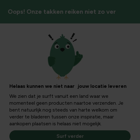
Oops! Onze takken reiken niet zo ver
Potgrond & meer
Potgrond &
substraten
Helaas kunnen we niet naar jouw locatie leveren
We zien dat je surft vanuit een land waar we
momenteel geen producten naartoe verzenden. Je
Garandeer optimale groei, drainage en structuur in je
bent natuurlijk nog steeds van harte welkom om
potten en bakken met voedzame, luchtige grondsoorten
verder te bladeren tussen onze inspiratie, maar
en substraten.
aankopen plaatsen is helaas niet mogelijk.
Potgrond & substraten
Surf verder