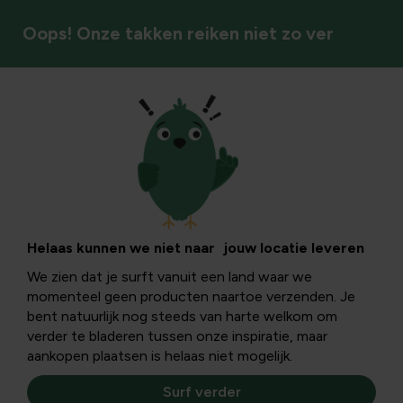
Oops! Onze takken reiken niet zo ver
Hobby & bloemschikmateriaal
Kransen
Creëer sfeervolle kransen voor elke gelegenheid met
Helaas kunnen we niet naar jouw locatie leveren
kant-en-klare of zelf samen te stellen opties.
We zien dat je surft vanuit een land waar we
momenteel geen producten naartoe verzenden. Je
bent natuurlijk nog steeds van harte welkom om
Kransen
verder te bladeren tussen onze inspiratie, maar
aankopen plaatsen is helaas niet mogelijk.
Filters
Surf verder