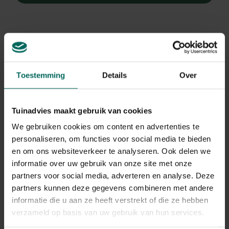
Toestemming
Details
Over
Rattan krans - Ø 50
Tea Tree krans
cm
drijfhout - Ø 37 cm
22,
17,
99
99
Tuinadvies maakt gebruik van cookies
We gebruiken cookies om content en advertenties te
personaliseren, om functies voor social media te bieden
en om ons websiteverkeer te analyseren. Ook delen we
2 - 2 resulta(a)t(en) getoond
informatie over uw gebruik van onze site met onze
Terug naar boven
partners voor social media, adverteren en analyse. Deze
partners kunnen deze gegevens combineren met andere
informatie die u aan ze heeft verstrekt of die ze hebben
Kransen: de perfecte basis voor creatieve
verzameld op basis van uw gebruik van hun services.
projecten