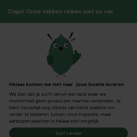
Oops! Onze takken reiken niet zo ver
Werkruimte & hulpstukken
Plantenlabels
Geef je plantjes een identiteit met naamkaartjes en tover
Helaas kunnen we niet naar jouw locatie leveren
je kweekhoek om in een gestructureerde omgeving met
We zien dat je surft vanuit een land waar we
potentieel.
momenteel geen producten naartoe verzenden. Je
bent natuurlijk nog steeds van harte welkom om
verder te bladeren tussen onze inspiratie, maar
Plantenlabels
aankopen plaatsen is helaas niet mogelijk.
Surf verder
Filters