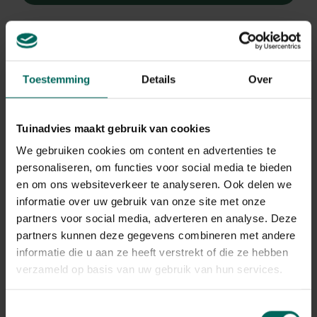
Toestemming
Details
Over
Tuinadvies maakt gebruik van cookies
Plantenlabel in
Esschert Design
bamboe - set van 10
Bamboe
We gebruiken cookies om content en advertenties te
stuks
plantenstekers
13,
2,
99
78
personaliseren, om functies voor social media te bieden
en om ons websiteverkeer te analyseren. Ook delen we
informatie over uw gebruik van onze site met onze
partners voor social media, adverteren en analyse. Deze
partners kunnen deze gegevens combineren met andere
2 - 2 resulta(a)t(en) getoond
informatie die u aan ze heeft verstrekt of die ze hebben
Terug naar boven
verzameld op basis van uw gebruik van hun services.
Praktische plantenlabels
Toestemmingsselectie