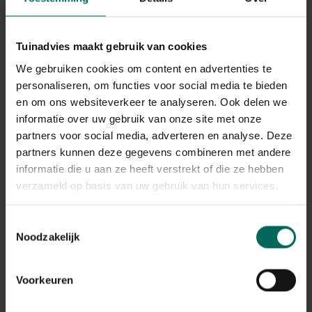
Tuinadvies maakt gebruik van cookies
0 - 0 resulta(a)t(en) getoond
We gebruiken cookies om content en advertenties te
Terug naar boven
personaliseren, om functies voor social media te bieden
en om ons websiteverkeer te analyseren. Ook delen we
informatie over uw gebruik van onze site met onze
Bescherm je planten met insectengaas
partners voor social media, adverteren en analyse. Deze
Ons hoogwaardige insectengaas biedt
betrouwbare
partners kunnen deze gegevens combineren met andere
bescherming tegen schadelijke insecten
en zorgt
informatie die u aan ze heeft verstrekt of die ze hebben
tegelijkertijd voor een optimale luchtcirculatie in je tuin.
verzameld op basis van uw gebruik van hun services.
Perfect geschikt voor kassen, groentebedden en
fruitbomen, helpt het je planten gezond te houden en
Toestemmingsselectie
de opbrengst te maximaliseren; bestel vandaag nog
Noodzakelijk
eenvoudig online voor de beste kwaliteit en service.
Koop nu je insectengaas bij Tuinadvies
Voorkeuren
Koop nu je insectengaas bij Tuinadvies en ga meteen
aan de slag in je tuin. Dnakzij ons ruime aanbod, duidelijke