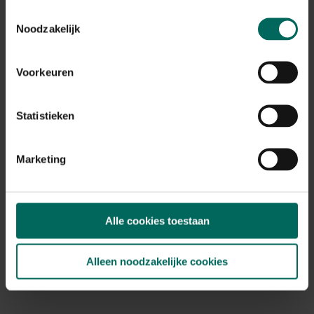
Toestemmingsselectie
Noodzakelijk
Voorkeuren
Statistieken
Bijen Klok 30cm
Ophanghaak hout
Wildlife Garden -
Marketing
24,
99
Edelhert
22,
99
Alle cookies toestaan
Alleen noodzakelijke cookies