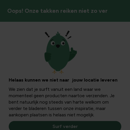
Oops! Onze takken reiken niet zo ver
Decoratie
Interieurinrichting
Breng sfeer, stijl in harmonie samen met leuke meubels,
Helaas kunnen we niet naar jouw locatie leveren
toffe accessoires en handige, rustieke decoratiestukken.
We zien dat je surft vanuit een land waar we
momenteel geen producten naartoe verzenden. Je
bent natuurlijk nog steeds van harte welkom om
Interieurinrichting
verder te bladeren tussen onze inspiratie, maar
aankopen plaatsen is helaas niet mogelijk.
Filters
Surf verder