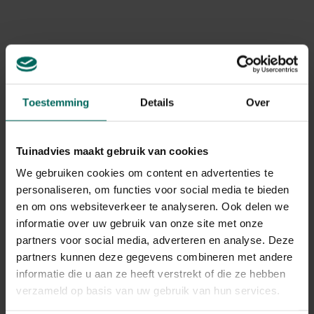
Houten vogel -
Houten vogel -
Toestemming
Details
Over
spreeuw
ijsvogel
28,
28,
99
99
Tuinadvies maakt gebruik van cookies
We gebruiken cookies om content en advertenties te
personaliseren, om functies voor social media te bieden
en om ons websiteverkeer te analyseren. Ook delen we
informatie over uw gebruik van onze site met onze
partners voor social media, adverteren en analyse. Deze
partners kunnen deze gegevens combineren met andere
informatie die u aan ze heeft verstrekt of die ze hebben
Zanglijster in
Wandklok 30 cm -
lindenhout -
Vogels
verzameld op basis van uw gebruik van hun services.
handgemaakt
28,
26,
99
99