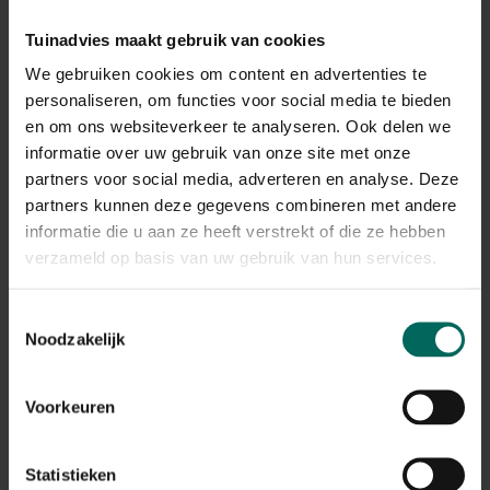
Tuinadvies maakt gebruik van cookies
Vliesdoek 30 g/m² -
Vliesdoek duo-pack -
We gebruiken cookies om content en advertenties te
10 x 1,6 m
beige - 500 x 150 cm
personaliseren, om functies voor social media te bieden
7,
7,
99
59
en om ons websiteverkeer te analyseren. Ook delen we
informatie over uw gebruik van onze site met onze
partners voor social media, adverteren en analyse. Deze
partners kunnen deze gegevens combineren met andere
informatie die u aan ze heeft verstrekt of die ze hebben
verzameld op basis van uw gebruik van hun services.
Toestemmingsselectie
Noodzakelijk
Vliesdoek 17 g/m² - 10
x 1 m
4,
99
Voorkeuren
Statistieken