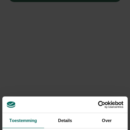
Filters
Vliesdoek op rol - 50 x
Tomatenvlies - 80 x
2 m
500 cm
49,
9,
99
99
Toestemming
Details
Over