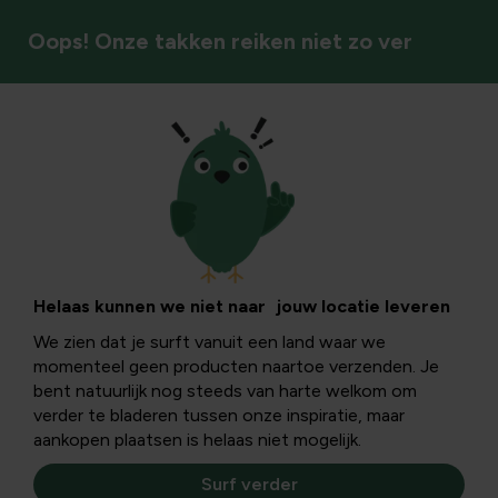
Oops! Onze takken reiken niet zo ver
Gronddoeken & vliezen
Vliesdoeken
Lichte, ademende beschermlagen die je planten
Helaas kunnen we niet naar jouw locatie leveren
beschermen tegen vorst, kou, wind en insecten, terwijl ze
We zien dat je surft vanuit een land waar we
toch licht, lucht en water doorlaten voor optimale groei.
momenteel geen producten naartoe verzenden. Je
bent natuurlijk nog steeds van harte welkom om
verder te bladeren tussen onze inspiratie, maar
aankopen plaatsen is helaas niet mogelijk.
Surf verder
Vliesdoeken