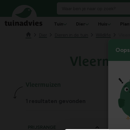
Tuin
Dier
Huis
Plan
Dier
Dieren in de tuin
Wildlife
Vleer
Oops!
Vleermui
Vleermuizen
1
resultaten gevonden
PRIJSRANGE