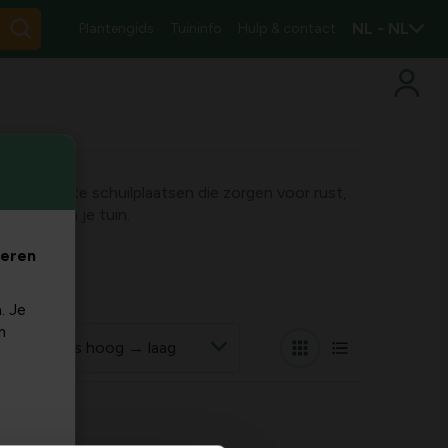
NL - NL
Plantengids
Tuininfo
Hulp & contact
aangepaste schuilplaatsen die zorgen voor rust,
 balans in je tuin.
veren
. Je
m
r op