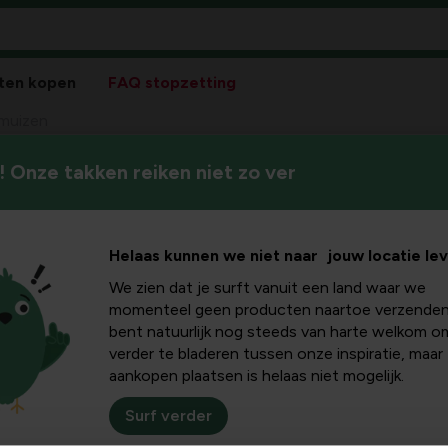
ten kopen
FAQ stopzetting
muizen
 Onze takken reiken niet zo ver
Ondersteun vleermuizen met 
zen
bescherming en een natuurlijke
Helaas kunnen we niet naar jouw locatie le
We zien dat je surft vanuit een land waar we
momenteel geen producten naartoe verzenden
bent natuurlijk nog steeds van harte welkom o
Sortee
verder te bladeren tussen onze inspiratie, maar
aankopen plaatsen is helaas niet mogelijk.
Surf verder