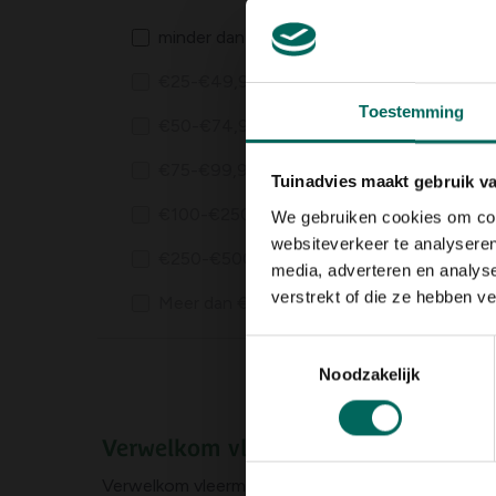
minder dan €25
(1)
€25-€49,99
(0)
Toestemming
€50-€74,99
(0)
€75-€99,99
(0)
Essch
Tuinadvies maakt gebruik v
vleer
€100-€250
(0)
We gebruiken cookies om cont
dak
12,
89
websiteverkeer te analyseren
€250-€500
(0)
media, adverteren en analys
verstrekt of die ze hebben v
Meer dan €500
(0)
Toestemmingsselectie
Noodzakelijk
Verwelkom vleermuizen in je tuin
Verwelkom vleermuizen in je tuin met ons ruime 