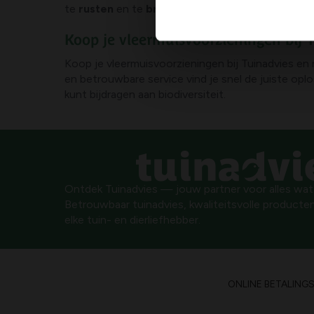
te
rusten
en te
broeden
, terwijl ze je tuin op e
Koop je vleermuisvoorzieningen bij 
Koop je vleermuisvoorzieningen bij Tuinadvies en 
en betrouwbare service vind je snel de juiste opl
kunt bijdragen aan biodiversiteit.
Ontdek Tuinadvies — jouw partner voor alles wat g
Betrouwbaar tuinadvies, kwaliteitsvolle producten
elke tuin- en dierliefhebber.
ONLINE BETALING