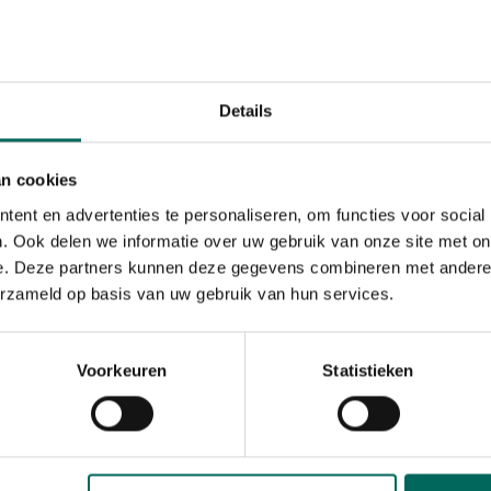
Details
ert Design
an cookies
muizenkast met zinken
ent en advertenties te personaliseren, om functies voor social
. Ook delen we informatie over uw gebruik van onze site met on
e. Deze partners kunnen deze gegevens combineren met andere i
erzameld op basis van uw gebruik van hun services.
1 - 1 resulta(a)t(en) get
Terug naar boven
Voorkeuren
Statistieken
aanbod aan
vleermuiskasten
en natuurlijke schuilplekken. Bied