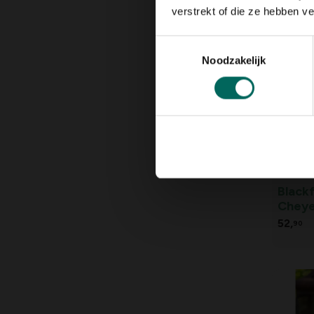
5,
99
verstrekt of die ze hebben v
Toestemmingsselectie
Noodzakelijk
Blackf
Cheye
42/43
52,
90