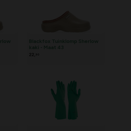
erlow
Blackfox Tuinklomp Sherlow
kaki - Maat 43
22,
90