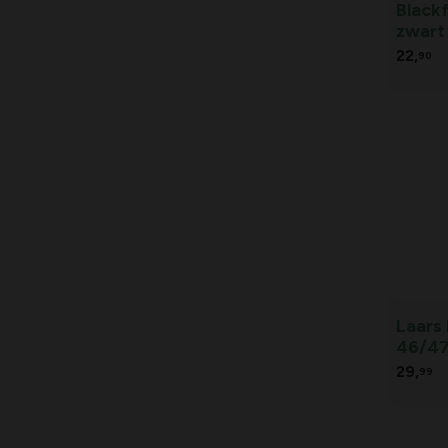
Black
zwart
22,
90
Laars
46/4
29,
99