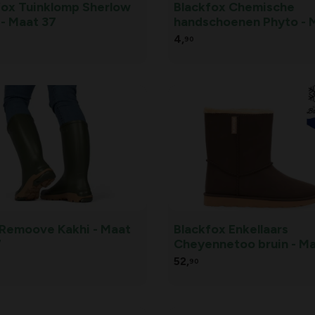
fox Tuinklomp Sherlow
Blackfox Chemische
 - Maat 37
handschoenen Phyto - 
4,
90
 Remoove Kakhi - Maat
Blackfox Enkellaars
7
Cheyennetoo bruin - M
42/43
52,
90