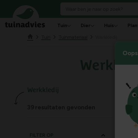
Tuin
Dier
Huis
Plan
Tuin
Tuinmateriaal
Werkkledij
Oops!
Werkkled
Werkkledij
39
resultaten gevonden
FILTER OP