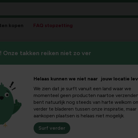
ten kopen
FAQ stopzetting
 Onze takken reiken niet zo ver
Wees beschermd tijdens elke k
ij
met geschikte werkkledij en 
Helaas kunnen we niet naar jouw locatie le
We zien dat je surft vanuit een land waar we
momenteel geen producten naartoe verzenden
bent natuurlijk nog steeds van harte welkom o
Sortee
verder te bladeren tussen onze inspiratie, maar
aankopen plaatsen is helaas niet mogelijk.
Surf verder