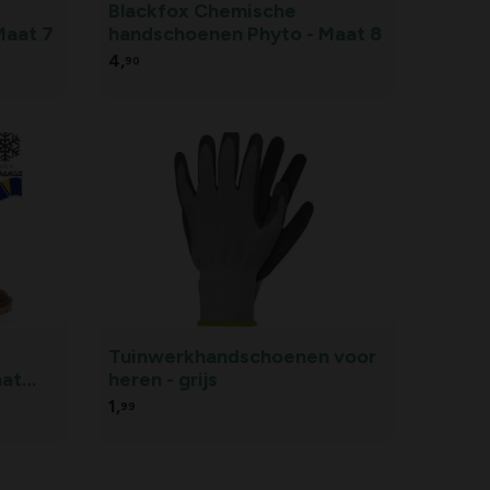
Blackfox Chemische
Maat 7
handschoenen Phyto - Maat 8
4,
90
Tuinwerkhandschoenen voor
aat
heren - grijs
1,
99