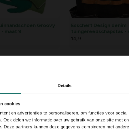
tuinhandschoen Groovy
Esschert Design denim
 - maat 9
tuingereedschapstas - 
14,
41
Details
an cookies
ent en advertenties te personaliseren, om functies voor social
rhandschoenen Thermo
Winterhandschoenen 
. Ook delen we informatie over uw gebruik van onze site met on
 M
- Size XL
e. Deze partners kunnen deze gegevens combineren met andere i