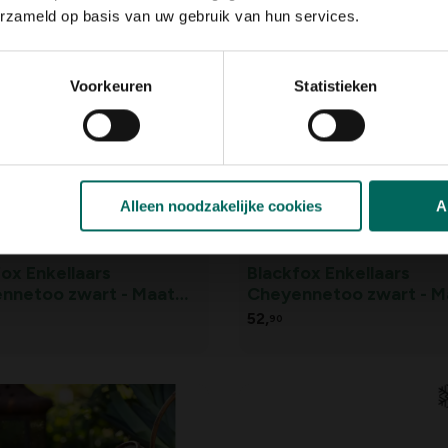
5,
99
erzameld op basis van uw gebruik van hun services.
Voorkeuren
Statistieken
Alleen noodzakelijke cookies
A
ox Enkellaars
Blackfox Enkellaars
nnetoo zwart - Maat
Cheyennetoo zwart - M
38/39
52,
90