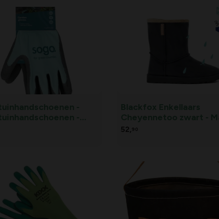
tuinhandschoenen -
Blackfox Enkellaars
tuinhandschoenen -
Cheyennetoo zwart - M
10
40/41
52,
90