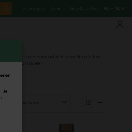
NL - NL
Plantengids
Tuininfo
Hulp & contact
lus. Ga veilig en comfortabel te werk in de tuin
handige hulpmiddelen.
veren
. Je
m
r op