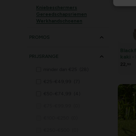
Kniebeschermers
Gereedschapsriemen
Werkhandschoenen
PROMOS
Black
kaki -
PRIJSRANGE
22,
90
minder dan €25
(28)
€25-€49,99
(7)
€50-€74,99
(4)
€75-€99,99
(0)
€100-€250
(0)
€250-€500
(0)