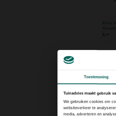
Kixx 
Green
5,
99
Toestemming
Tuinadvies maakt gebruik v
We gebruiken cookies om cont
Winte
websiteverkeer te analyseren
- Size
media, adverteren en analys