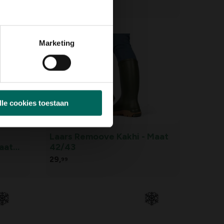
11,
15
Marketing
lle cookies toestaan
Laars Remoove Kakhi - Maat
aat
42/43
29,
99