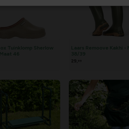
fox Tuinklomp Sherlow
Laars Remoove Kakhi -
 Maat 46
38/39
29,
99