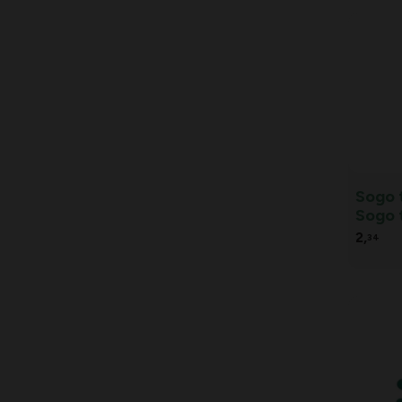
Sogo 
Sogo 
maat 
2,
34