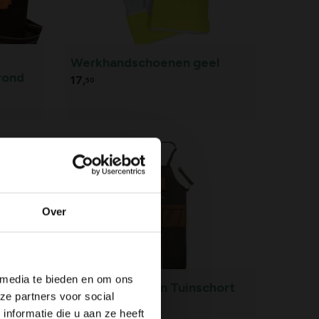
Werkhandschoenen geel
rond
17,
50
Over
 media te bieden en om ons
Thermo
Esschert Design Tuinschort
ze partners voor social
extra lang
nformatie die u aan ze heeft