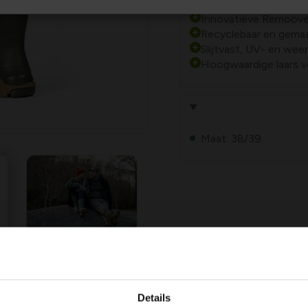
Innovatieve Remoove
Recyclebaar en gemaa
Slijtvast, UV- en wee
Hoogwaardige laars v
Maat: 38/39
Details