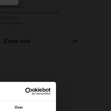
-technologie
kt met biogebaseerde materialen
rbestendig
oor iedereen
Extra info
Over