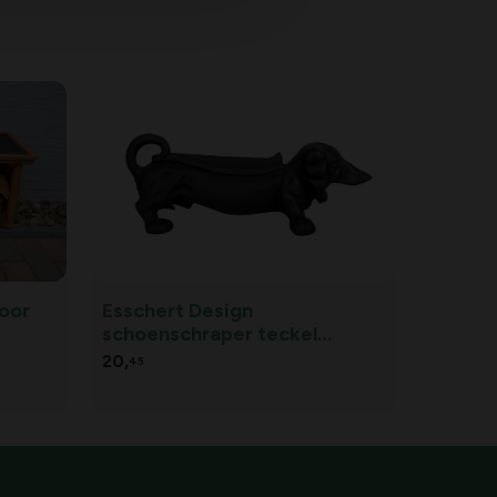
voor
Esschert Design
schoenschraper teckel
gietijzer
20,
45