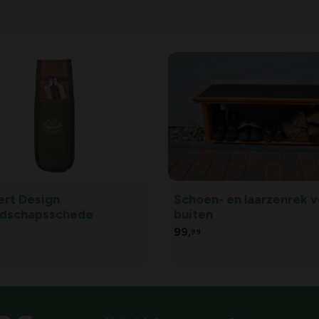
, buiten werkt of van outdoor
ert Design
Schoen- en laarzenrek 
dschapsschede
buiten
99,
99