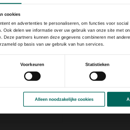
it zo eenvoudig
. Met de
je op de achterkant van de
an cookies
trek je ze in een handomdraai
steun bij het aantrekken,
ent en advertenties te personaliseren, om functies voor social
. Ook delen we informatie over uw gebruik van onze site met on
e. Deze partners kunnen deze gegevens combineren met andere i
ij de robuuste PVC-
erzameld op basis van uw gebruik van hun services.
V-bestendig en uiterst
de weersomstandigheden of
Voorkeuren
Statistieken
ieu.
Gemaakt in Portugal
,
tie
oductielocatie worden
at de laars uit
27%
ycled PVC
. Dit vermindert de
n is de laars dankzij zijn
Alleen noodzakelijke cookies
A
n bewuste keuze voor wie
rs is ontworpen met de
ding
. Geschikt voor jong en