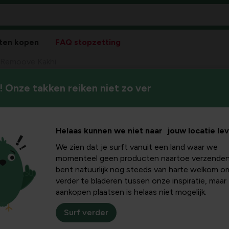
ten kopen
FAQ stopzetting
 Remoove Kakhi
 Onze takken reiken niet zo ver
Helaas kunnen we niet naar jouw locatie le
We zien dat je surft vanuit een land waar we
momenteel geen producten naartoe verzenden
bent natuurlijk nog steeds van harte welkom o
verder te bladeren tussen onze inspiratie, maar
aankopen plaatsen is helaas niet mogelijk.
Surf verder
Plus- en minpu