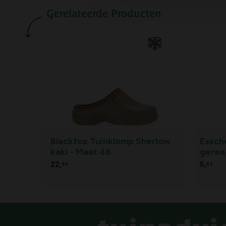
oud, of je nu houdt van wandelingen in de natuur
Gerelateerde Producten
vrijetijdsactiviteiten geniet.
Blackfox Tuinklomp Sherlow
Essch
kaki - Maat 46
geree
22,
5,
90
57