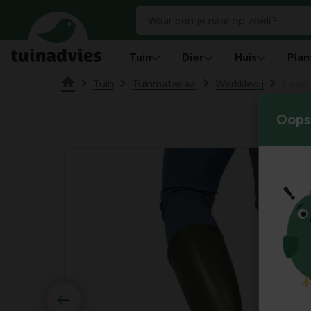
Tuin
Dier
Huis
Plan
Tuin
Tuinmateriaal
Werkkledij
Laars
Oops!