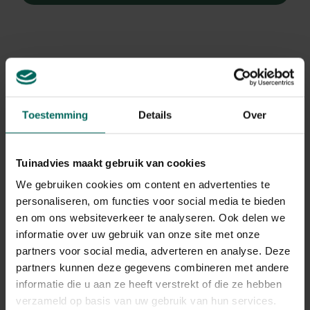
Thermos King
Thermos King
Toestemming
Details
Over
isoleerbeker 470 ml -
isoleerbeker 470 ml -
Zwart
Rood
44,
39,
99
99
Tuinadvies maakt gebruik van cookies
We gebruiken cookies om content en advertenties te
personaliseren, om functies voor social media te bieden
2 - 2 resulta(a)t(en) getoond
en om ons websiteverkeer te analyseren. Ook delen we
informatie over uw gebruik van onze site met onze
Terug naar boven
partners voor social media, adverteren en analyse. Deze
partners kunnen deze gegevens combineren met andere
Handige drinkoplossingen voor onderweg
informatie die u aan ze heeft verstrekt of die ze hebben
verzameld op basis van uw gebruik van hun services.
Met stevige
drinkbekers
heb je je favoriete drankje