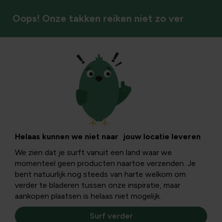
Oops! Onze takken reiken niet zo ver
Voor onderweg
Drinkbekers
Neem je drankjes veilig en handig mee onderweg met
Helaas kunnen we niet naar jouw locatie leveren
praktische en duurzame drinkbekers.
We zien dat je surft vanuit een land waar we
momenteel geen producten naartoe verzenden. Je
bent natuurlijk nog steeds van harte welkom om
Drinkbekers
verder te bladeren tussen onze inspiratie, maar
aankopen plaatsen is helaas niet mogelijk.
Filters
Surf verder