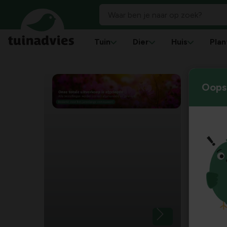
Tuin
Dier
Huis
Plan
Oops!