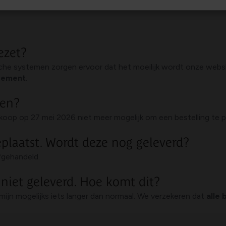
ezet?
sche systemen zorgen ervoor dat het moeilijk wordt onze web
isement
.
sen?
rkoop op 27 mei 2026 niet meer mogelijk om een bestelling te 
eplaatst. Wordt deze nog geleverd?
fgehandeld.
 niet geleverd. Hoe komt dit?
mijn mogelijks iets langer dan normaal. We verzekeren dat
alle