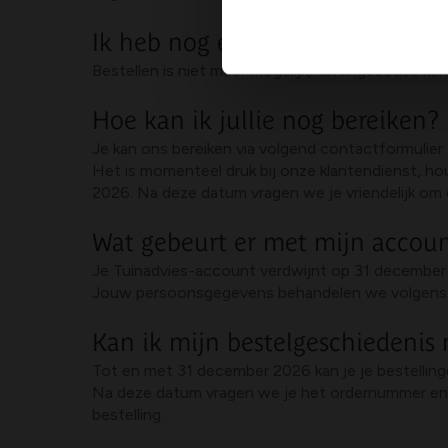
Ik heb nog een kortingscode, k
Bestellen is niet meer mogelijk, kortingscodes k
Hoe kan ik jullie nog bereiken?
Je kan ons bereiken via volgend contactformulier
Het is momenteel druk bij onze klantendienst, ho
2026. Na deze datum vragen we je vriendelijk om 
Wat gebeurt er met mijn accou
Je Tuinadvies-account verdwijnt op 31 decembe
Jouw persoonsgegevens behandelen we volgens d
Kan ik mijn bestelgeschiedenis
Tot en met 31 december 2026 kan je je bestelling
Na deze datum vragen we je het ordernummer en e
bestelling.