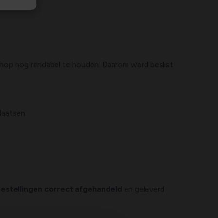
shop nog rendabel te houden. Daarom werd beslist
plaatsen.
 bestellingen correct afgehandeld
en geleverd