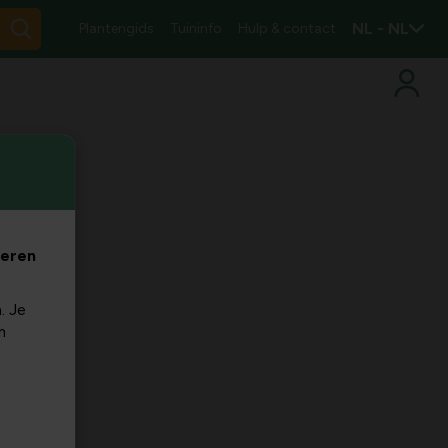
NL - NL
Plantengids
Tuininfo
Hulp & contact
veren
. Je
m