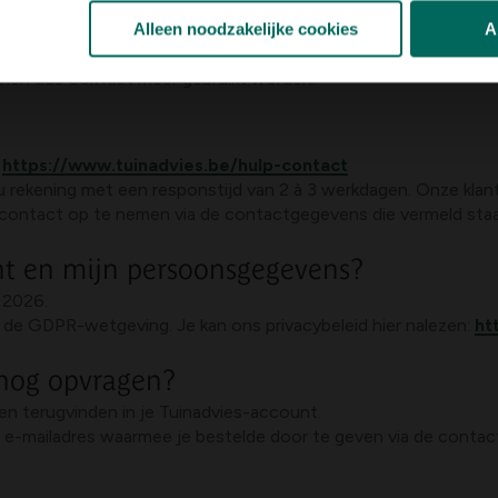
Alleen noodzakelijke cookies
A
an ik deze nog gebruiken?
unnen dus ook niet meer gebruikt worden.
:
https://www.tuinadvies.be/hulp-contact
u rekening met een responstijd van 2 à 3 werkdagen. Onze klan
contact op te nemen via de contactgegevens die vermeld staan
nt en mijn persoonsgegevens?
r 2026.
e GDPR-wetgeving. Je kan ons privacybeleid hier nalezen:
ht
 nog opvragen?
en terugvinden in je Tuinadvies-account.
-mailadres waarmee je bestelde door te geven via de contact