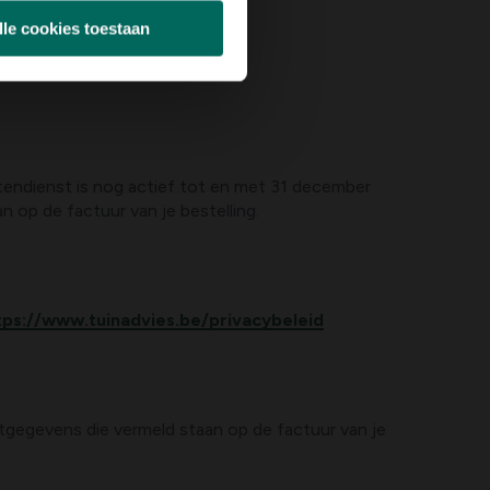
lle cookies toestaan
tendienst is nog actief tot en met 31 december
 op de factuur van je bestelling.
tps://www.tuinadvies.be/privacybeleid
gegevens die vermeld staan op de factuur van je