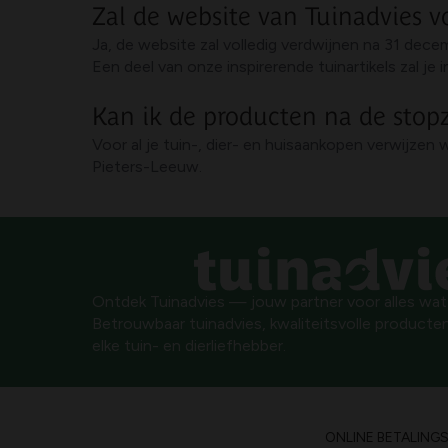
Zal de website van Tuinadvies v
Ja, de website zal volledig verdwijnen na 31 dec
Een deel van onze inspirerende tuinartikels zal j
Kan ik de producten na de stop
Voor al je tuin-, dier- en huisaankopen verwijzen 
Pieters-Leeuw.
Ontdek Tuinadvies — jouw partner voor alles wat g
Betrouwbaar tuinadvies, kwaliteitsvolle producten
elke tuin- en dierliefhebber.
ONLINE BETALING