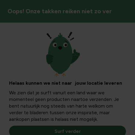
Oops! Onze takken reiken niet zo ver
Terras & tuincomfort
Terrasverwarming
Geniet langer van je tuin of terras met efficiënte,
Helaas kunnen we niet naar jouw locatie leveren
stijlvolle terrasverwarming die zachte warmte biedt bij
We zien dat je surft vanuit een land waar we
koelere avonden en seizoenen.
momenteel geen producten naartoe verzenden. Je
bent natuurlijk nog steeds van harte welkom om
verder te bladeren tussen onze inspiratie, maar
Terrasverwarming
aankopen plaatsen is helaas niet mogelijk.
Surf verder
Filters