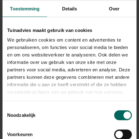
Toestemming
Details
Over
Esschert Design
Esschert Design
Vuurkorf - 34 x 33,6 x
Bodemplaat voor
Tuinadvies maakt gebruik van cookies
57,5 cm
vuurkorf rond
24,
23,
17
24
We gebruiken cookies om content en advertenties te
personaliseren, om functies voor social media te bieden
en om ons websiteverkeer te analyseren. Ook delen we
informatie over uw gebruik van onze site met onze
partners voor social media, adverteren en analyse. Deze
partners kunnen deze gegevens combineren met andere
informatie die u aan ze heeft verstrekt of die ze hebben
verzameld op basis van uw gebruik van hun services.
Papieren
Esschert Design
brikettenmaker
Standaard voor
Toestemmingsselectie
Zweedse fakkel
19,
18,
Noodzakelijk
99
59
Voorkeuren