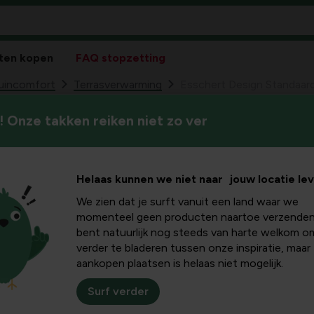
ten kopen
FAQ stopzetting
tuincomfort
Terrasverwarming
Esschert Design Standaar
 Onze takken reiken niet zo ver
Esschert Design
59
18,
fakkel
Helaas kunnen we niet naar jouw locatie le
We zien dat je surft vanuit een land waar we
momenteel geen producten naartoe verzenden
bent natuurlijk nog steeds van harte welkom o
verder te bladeren tussen onze inspiratie, maar
aankopen plaatsen is helaas niet mogelijk.
Surf verder