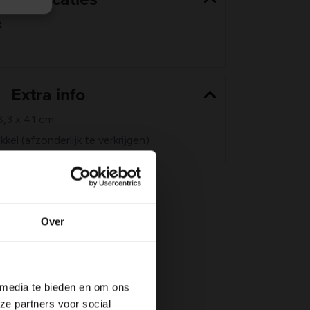
t
Extra info
8,3 x 41 cm
el (afzonderlijk te verkrijgen)
Over
 media te bieden en om ons
ze partners voor social