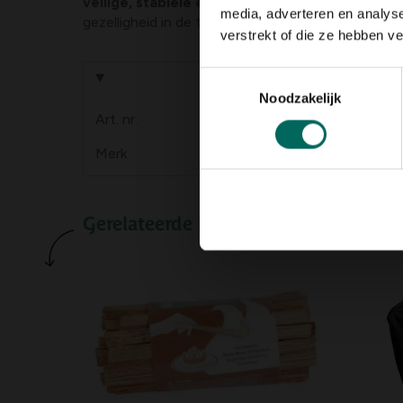
veilige, stabiele en verhoogde plaats
. Zo creë
media, adverteren en analys
gezelligheid in de tuin.
verstrekt of die ze hebben v
Toestemmingsselectie
Product informa
Noodzakelijk
Art. nr.
200137983
Merk
Esschert Design
Gerelateerde Producten