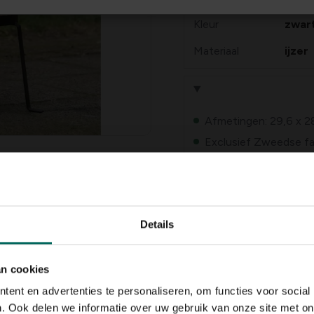
Kleur
zwar
Materiaal
ijzer
Afmetingen: 29,6 x 2
Exclusief Zweedse fakk
Details
an cookies
ent en advertenties te personaliseren, om functies voor social
n
krijgen Zweedse fakkels
een
. Ook delen we informatie over uw gebruik van onze site met on