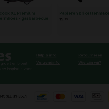
cook XL Premium
Papieren brikettenmak
ermhoes - gasbarbecue
19,
99
Hulp & info
Retourneren
Verzendinfo
Wie zijn wij?
roeit en bloeit.
 en inspiratie voor
SMOGELIJKHEDEN