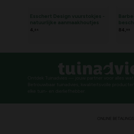
Esschert Design vuurstokjes -
Barbe
natuurlijke aanmaakhoutjes
besch
4,
84,
64
99
Ontdek Tuinadvies — jouw partner voor alles wat g
Betrouwbaar tuinadvies, kwaliteitsvolle producten
elke tuin- en dierliefhebber.
ONLINE BETALING