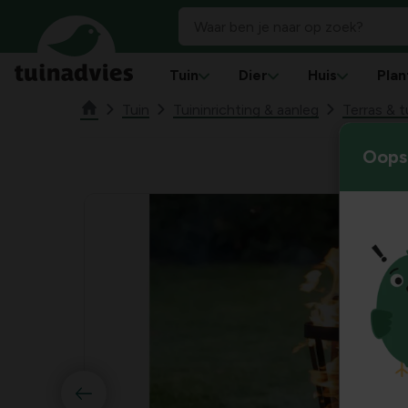
Tuin
Dier
Huis
Plan
Tuin
Tuininrichting & aanleg
Terras & 
Oops!