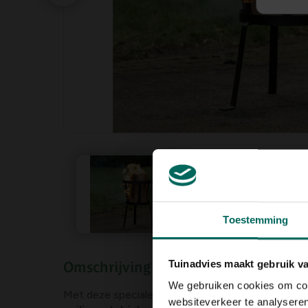
Toestemming
Tuinadvies maakt gebruik v
Omschrijving
We gebruiken cookies om cont
Met deze speciale standaard van
Esschert Desig
websiteverkeer te analyseren