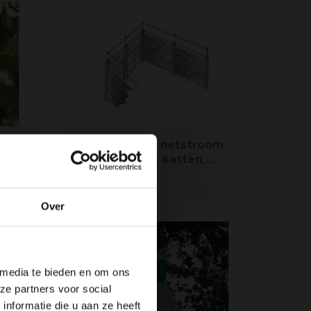
Schrikdraad op netstroom
wering honden, katten,
reigers - 80 m
82,
99
Over
 media te bieden en om ons
ze partners voor social
nformatie die u aan ze heeft