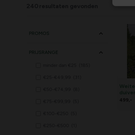
240
resultaten gevonden
PROMOS
PRIJSRANGE
minder dan €25
(185)
€25-€49,99
(31)
Weite
€50-€74,99
(8)
duive
499,
-
€75-€99,99
(5)
€100-€250
(5)
€250-€500
(1)