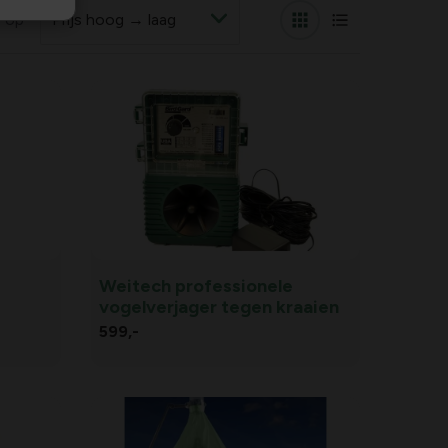
r op
Weitech professionele
vogelverjager tegen kraaien
599,
-