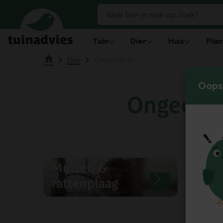
Tuin
Dier
Huis
Plan
Dier
Ongedierte
Oops!
Ongedier
Muizen &
rattenplaag
Vog