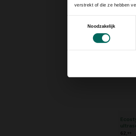
verstrekt of die ze hebben v
Toestemmingsselectie
Vogel
Noodzakelijk
Pronet
69,
99
Ecost
ultras
200 m
62,
99