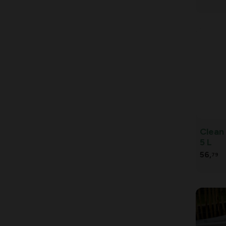
Clean 
5 L
56,
79