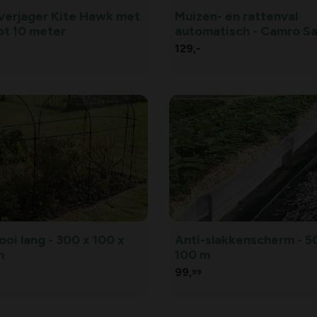
verjager Kite Hawk met
Muizen- en rattenval
ot 10 meter
automatisch - Camro S
Trap
129,
-
ooi lang - 300 x 100 x
Anti-slakkenscherm - 5
m
100 m
99,
99