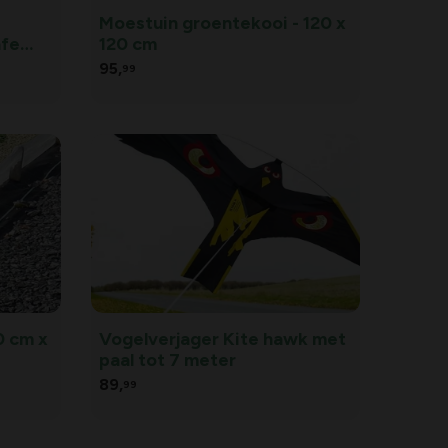
Moestuin groentekooi - 120 x
afe
120 cm
95,
99
0 cm x
Vogelverjager Kite hawk met
paal tot 7 meter
89,
99