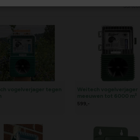
Sortee
ch vogelverjager tegen
Weitech vogelverjager
n
meeuwen tot 6000 m²
599,
-