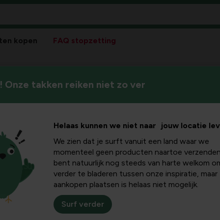
ten kopen
FAQ stopzetting
 Onze takken reiken niet zo ver
Bescherm je huis en tuin te
te
oplossingen tegen insecten e
Helaas kunnen we niet naar jouw locatie le
We zien dat je surft vanuit een land waar we
momenteel geen producten naartoe verzenden
bent natuurlijk nog steeds van harte welkom o
verder te bladeren tussen onze inspiratie, maar
el overlast
Insecten
aankopen plaatsen is helaas niet mogelijk.
Surf verder