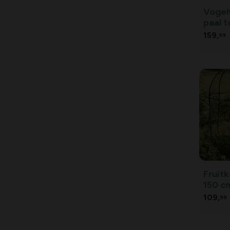
Vogel
Home Defenser
(2)
paal t
KB
(2)
159,
99
Luxan
(2)
Nortene
(2)
Protecta
(9)
Schwegler
(3)
Sogo
(1)
Substral
(3)
Fruitk
Tildenet
(3)
150 c
109,
Weitech
(2)
99