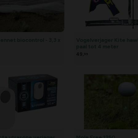
ennet biocontrol - 3,3 x
Vogelverjager Kite ha
paal tot 4 meter
49,
99
cta utrasone verjager
Mole Free 1250