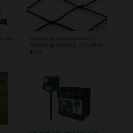
wk met
Tuinnet grofmazig DUATA -
Tuinnet grofmazig - 10 x 15 m
49,
99
Verjager met geluid en licht