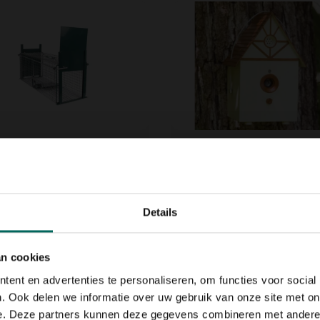
d vangkooi 2 ingangen
Pet Safe Outdoor anti-
- 60 x 23 x 25 cm
blafhuisje
83,
49
Details
an cookies
ent en advertenties te personaliseren, om functies voor social
. Ook delen we informatie over uw gebruik van onze site met on
e. Deze partners kunnen deze gegevens combineren met andere i