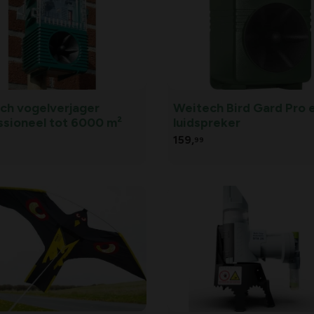
ch vogelverjager
Weitech Bird Gard Pro 
ssioneel tot 6000 m²
luidspreker
159,
99