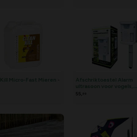
Kill Micro-Fast Mieren -
Afschriktoestel Alarm
ultrasoon voor vogels,
katten, honden
55,
99