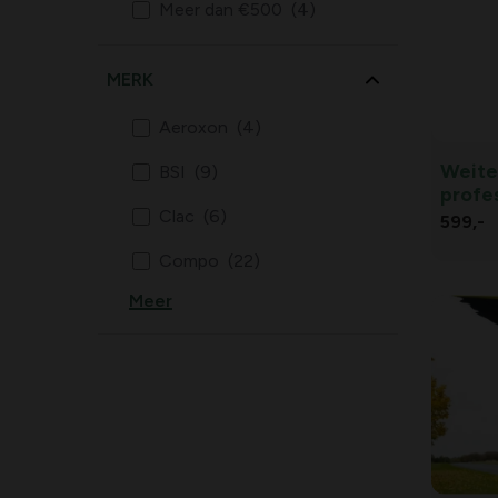
Meer dan €500
(4)
MERK
Aeroxon
(4)
Weite
BSI
(9)
profe
Clac
(6)
599,
-
Compo
(22)
Meer
DCM
(3)
Ecostyle
(14)
Edialux
(33)
Esschert Design
(10)
Home Defense
(3)