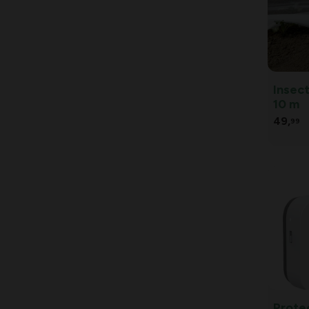
Insect
10 m
49,
99
Prote