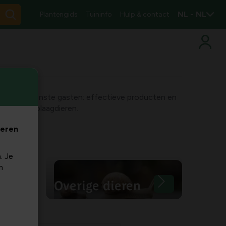
NL - NL
Plantengids
Tuininfo
Hulp & contact
gen ongewenste gasten: effectieve producten en
n andere plaagdieren.
veren
. Je
m
Overige dieren