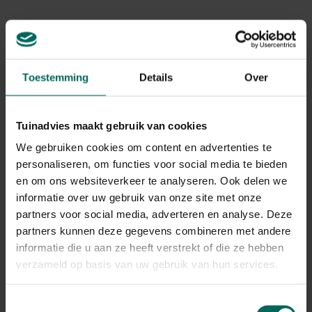
andere kruipende en vliegende insecten
zoals
Levering aan huis
spinnen, vlooien, teken, mijten, bedwantsen en
ectoparasieten van huisdieren.
Gerelateerde Producten
Toestemming
Details
Over
Tuinadvies maakt gebruik van cookies
We gebruiken cookies om content en advertenties te
personaliseren, om functies voor social media te bieden
en om ons websiteverkeer te analyseren. Ook delen we
informatie over uw gebruik van onze site met onze
partners voor social media, adverteren en analyse. Deze
partners kunnen deze gegevens combineren met andere
informatie die u aan ze heeft verstrekt of die ze hebben
verzameld op basis van uw gebruik van hun services.
Toestemmingsselectie
BSI Clean Kill Micro-Fast spinnen - 500 ml