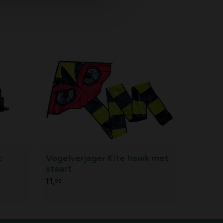
c
Vogelverjager Kite hawk met
staart
11,
99