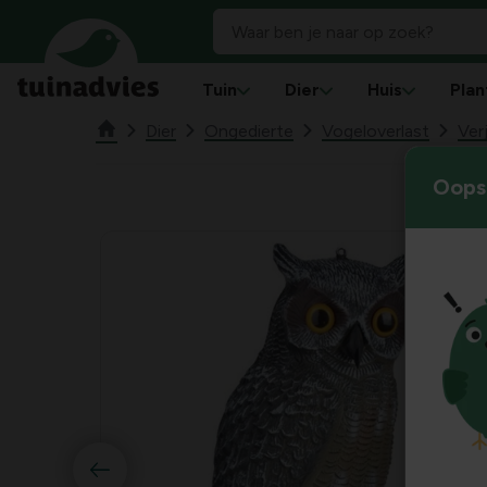
Tuin
Dier
Huis
Plan
Dier
Ongedierte
Vogeloverlast
Ver
Oops!