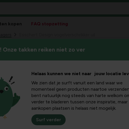
ten kopen
FAQ stopzetting
jagers
Esschert Design vogelverschrikker uil
 Onze takken reiken niet zo ver
Esschert
89
27,
Helaas kunnen we niet naar jouw locatie le
We zien dat je surft vanuit een land waar we
momenteel geen producten naartoe verzenden
bent natuurlijk nog steeds van harte welkom o
verder te bladeren tussen onze inspiratie, maar
aankopen plaatsen is helaas niet mogelijk.
Surf verder
Plus- en minpu