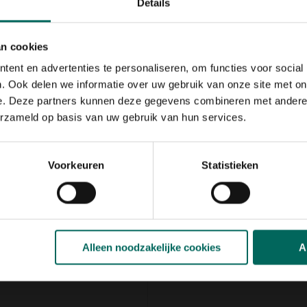
Details
oemen- of graszaden worden
verschrikker in de vorm van
zichtbare plek
nabij het te
an cookies
tig
om gewenning door de
ent en advertenties te personaliseren, om functies voor social
. Ook delen we informatie over uw gebruik van onze site met on
indecoratie
. Zet hem
e. Deze partners kunnen deze gegevens combineren met andere i
om
bezoekers te
erzameld op basis van uw gebruik van hun services.
s er onderaan een luikje
Voorkeuren
Statistieken
op van de uil is er ook een
tie
ouw in een boom kunt hangen.
Alleen noodzakelijke cookies
A