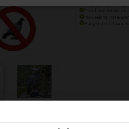
Verjaagt vogels uit je 
Functioneel maar ook
Makkelijk te installere
Hangend of staand te