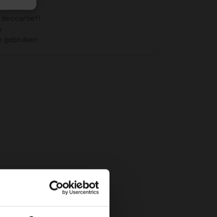
tuin
 decoartief!
n
 gebruiken