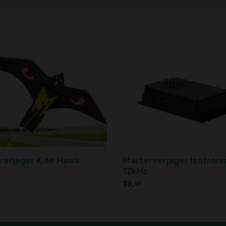
verjager Kite Hawk
Marterverjager Isotroni
12kHz
19,
99