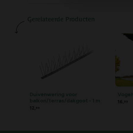
Gerelateerde Producten
Duivenwering voor
Vogel
balkon/terras/dakgoot - 1 m
16,
99
12,
99