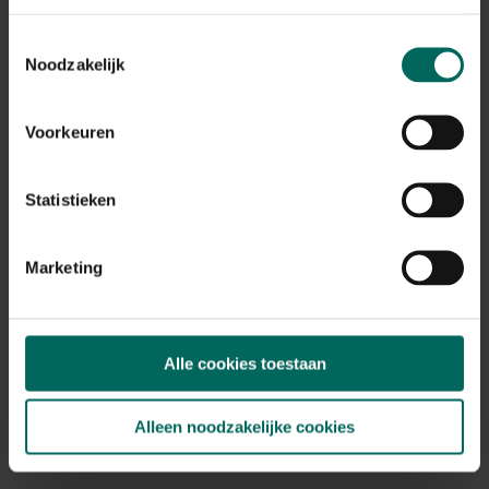
Barbecook vleesklauwen RVS met houten
Toestemmingsselectie
handvat
Noodzakelijk
8,
99
Voorkeuren
Statistieken
Marketing
Alle cookies toestaan
Alleen noodzakelijke cookies
Papieren brikettenmaker