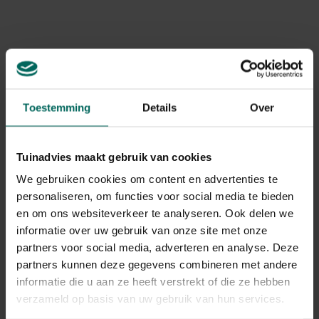
Product informatie
Met hun elegante
leren/suède look
zijn deze laarzen
niet alleen functioneel, maar ook stijlvol. Geschikt voor
Art. nr.
200144811
het hele gezin, perfect om plassen te trotseren, door de
sneeuw te wandelen of gewoon van het buitenleven te
Merk
Blackfox
genieten. Volledig geproduceerd in Europa, waardoor je
verzekerd bent van
duurzaamheid en hoogwaardige
Toestemming
Details
Over
kwaliteit
.
Gerelateerde Producten
Tuinadvies maakt gebruik van cookies
We gebruiken cookies om content en advertenties te
personaliseren, om functies voor social media te bieden
en om ons websiteverkeer te analyseren. Ook delen we
informatie over uw gebruik van onze site met onze
partners voor social media, adverteren en analyse. Deze
partners kunnen deze gegevens combineren met andere
informatie die u aan ze heeft verstrekt of die ze hebben
verzameld op basis van uw gebruik van hun services.