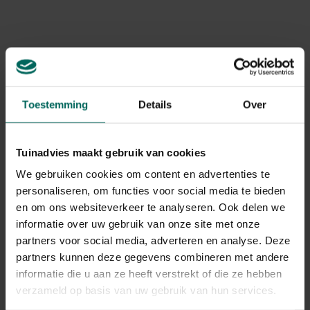
Product informatie
Met hun elegante
leren/suède look
zijn deze laarzen
niet alleen functioneel, maar ook stijlvol. Geschikt voor
Art. nr.
200144833
het hele gezin, perfect om plassen te trotseren, door de
sneeuw te wandelen of gewoon van het buitenleven te
Merk
Blackfox
genieten. Volledig geproduceerd in Europa, waardoor je
verzekerd bent van
duurzaamheid en hoogwaardige
Toestemming
Details
Over
kwaliteit
.
Gerelateerde Producten
Tuinadvies maakt gebruik van cookies
We gebruiken cookies om content en advertenties te
personaliseren, om functies voor social media te bieden
en om ons websiteverkeer te analyseren. Ook delen we
informatie over uw gebruik van onze site met onze
partners voor social media, adverteren en analyse. Deze
partners kunnen deze gegevens combineren met andere
informatie die u aan ze heeft verstrekt of die ze hebben
verzameld op basis van uw gebruik van hun services.