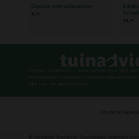
Gasbus onkruidbrander
Edialu
totaal
4,
50
14,
36
Ontdek Tuinadvies — jouw partner voor alles wat g
Betrouwbaar tuinadvies, kwaliteitsvolle producten
elke tuin- en dierliefhebber.
ONLINE BETALING
© Tuinadvies
Disclaimer
Cookiebeleid
Algemene voor