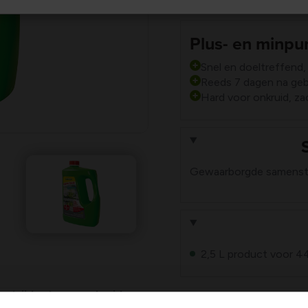
Plus- en minpu
Snel en doeltreffend, 
Reeds 7 dagen na gebr
Hard voor onkruid, z
Gewaarborgde samenstel
2,5 L product voor 4
estrijder tegen onkruid en