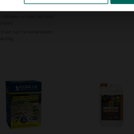
het te bestrijden onkruid
, struiken en planten (met
spoten.
/3 van het te behandelen
aanslag