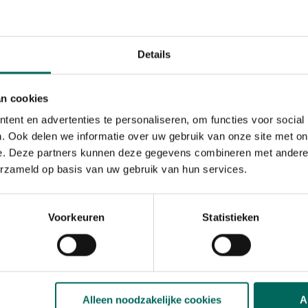
tegen onkruid en grassen,
van de blaadjes vernietigen
Details
iden binnen de 3 uur.
tie
an cookies
ent en advertenties te personaliseren, om functies voor social
. Ook delen we informatie over uw gebruik van onze site met on
e. Deze partners kunnen deze gegevens combineren met andere i
erzameld op basis van uw gebruik van hun services.
Voorkeuren
Statistieken
s
Alleen noodzakelijke cookies
A