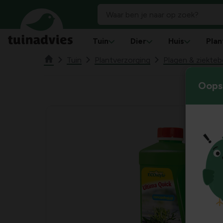
Tuin
Dier
Huis
Plan
Tuin
Plantverzorging
Plagen & ziekteb
Oops!