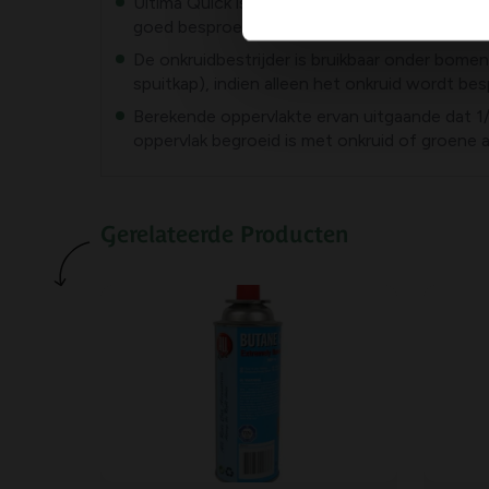
Ultima Quick is een contactproduct; zorg dat 
goed besproeid wordt.
De onkruidbestrijder is bruikbaar onder bomen
spuitkap), indien alleen het onkruid wordt be
Berekende oppervlakte ervan uitgaande dat 1
oppervlak begroeid is met onkruid of groene 
Gerelateerde Producten