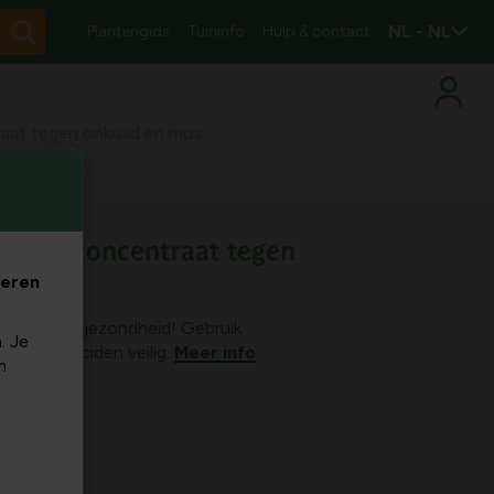
NL - NL
Plantengids
Tuininfo
Hulp & contact
raat tegen onkruid en mos
 Quick concentraat tegen
veren
en de volksgezondheid! Gebruik
. Je
n en biociden veilig.
Meer info
m