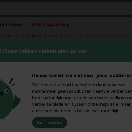
ten kopen
FAQ stopzetting
estrijding
Onkruid & mos
Ecostyle Ultima Quick concent
 Onze takken reiken niet zo ver
Ecostyle Ultima
onkruid en mos
Helaas kunnen we niet naar jouw locatie le
50
42,
2,5 L
We zien dat je surft vanuit een land waar we
Bescherm het leefmilieu 
momenteel geen producten naartoe verzenden
gewasbeschermingsmiddele
bent natuurlijk nog steeds van harte welkom o
verder te bladeren tussen onze inspiratie, maar
aankopen plaatsen is helaas niet mogelijk.
Surf verder