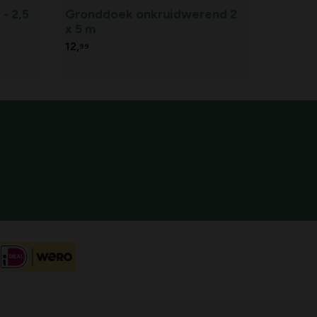
- 2,5
Gronddoek onkruidwerend 2
x 5 m
12,
99