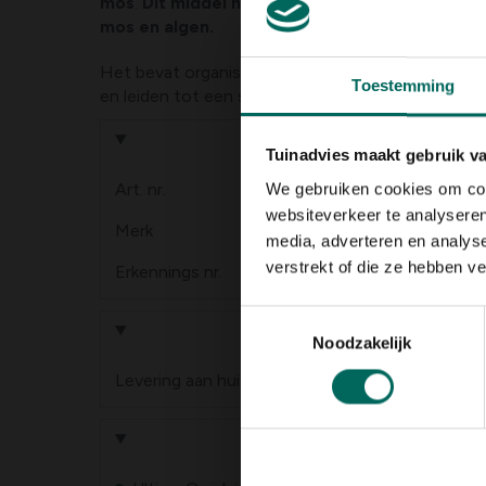
mos
.
Dit middel heeft een efficiënte werking 
mos en algen.
Het bevat organische vetzuren die de celwanden 
Toestemming
en leiden tot een snelle bestrijding van alle onkru
Product informa
Tuinadvies maakt gebruik v
Art. nr.
200110562
We gebruiken cookies om cont
websiteverkeer te analyseren
Merk
Ecostyle
media, adverteren en analys
verstrekt of die ze hebben v
Erkennings nr.
10758G/B
Toestemmingsselectie
Levering
Noodzakelijk
Levering aan huis
Gebruikstip