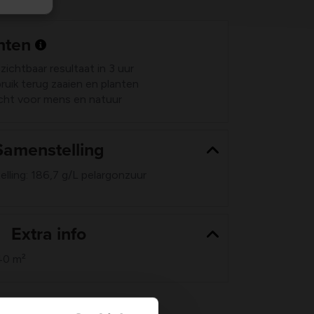
nten
zichtbaar resultaat in 3 uur
uik terug zaaien en planten
acht voor mens en natuur
Samenstelling
ling: 186,7 g/L pelargonzuur
Extra info
40 m²