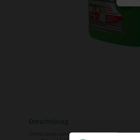
Omschrijving
Ultima Quick concentraat is
een totale onkruidb