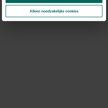
Alleen noodzakelijke cookies
Edialux Moscover Ecologic mosbestrijder - 1 L
23,
24