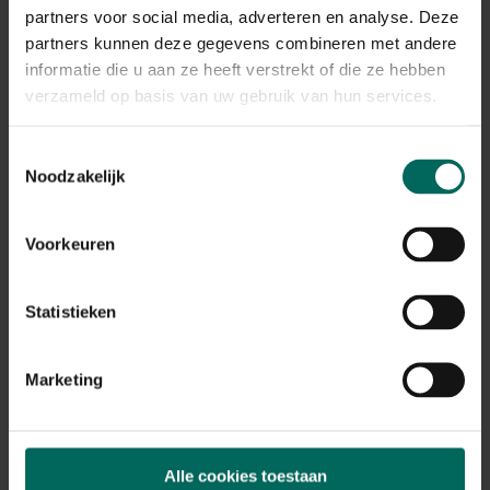
partners voor social media, adverteren en analyse. Deze
partners kunnen deze gegevens combineren met andere
informatie die u aan ze heeft verstrekt of die ze hebben
verzameld op basis van uw gebruik van hun services.
Toestemmingsselectie
Noodzakelijk
Voorkeuren
Compo Herbistop Super - 2,5 L
Statistieken
45,
58
Marketing
Alle cookies toestaan