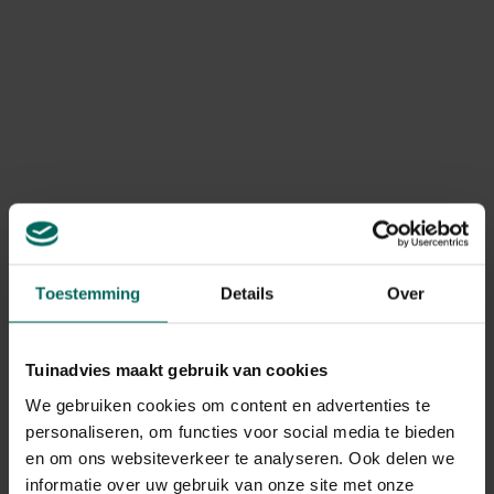
ook
helpt om mos te bestrijden
.
Toon meer
Product informatie
Art. nr.
200072654
Merk
Roundup
Erkennings nr.
10767G/B
Toestemming
Details
Over
Levering
Levering aan huis
Tuinadvies maakt gebruik van cookies
We gebruiken cookies om content en advertenties te
Gerelateerde Producten
personaliseren, om functies voor social media te bieden
en om ons websiteverkeer te analyseren. Ook delen we
informatie over uw gebruik van onze site met onze