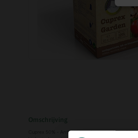
Omschrijving
Cuprex 50% - Anti-schimmelpap met de werking va