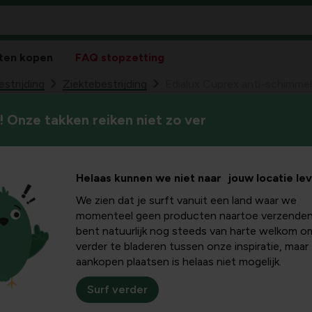
ten kopen
FAQ stopzetting
estrijding
Ziektebestrijding
Edialux Cuprex anti-schimme
 Onze takken reiken niet zo ver
Edialux Cuprex 
200 g
Helaas kunnen we niet naar jouw locatie le
19
24,
We zien dat je surft vanuit een land waar we
Bescherm het leefmilieu 
momenteel geen producten naartoe verzenden
gewasbeschermingsmiddele
bent natuurlijk nog steeds van harte welkom o
verder te bladeren tussen onze inspiratie, maar
aankopen plaatsen is helaas niet mogelijk.
Surf verder