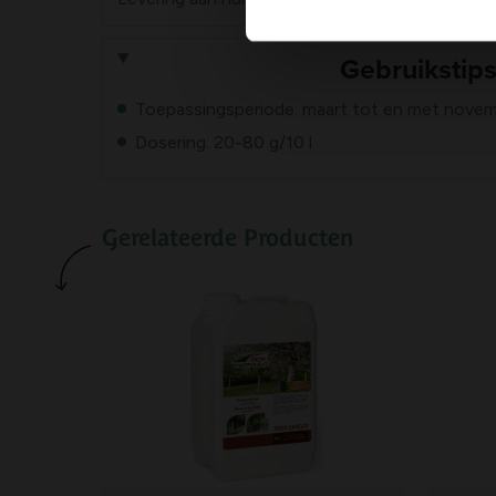
Gebruikstip
Toepassingsperiode: maart tot en met nove
Dosering: 20-80 g/10 l
Gerelateerde Producten