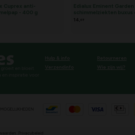
x Cuprex anti-
Edialux Eminent Garden
melpap - 400 g
schimmelziekten buxus 
siertuin - 40 ml
14,
69
Hulp & info
Retourneren
Verzendinfo
Wie zijn wij?
roeit en bloeit.
 en inspiratie voor
SMOGELIJKHEDEN
waarden
Privacybeleid