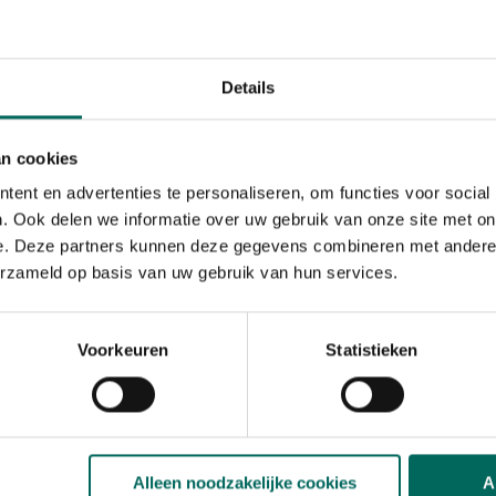
ijke ziekten zoals:
Werkt zoals bordeaux
Voorkomt kieming van
 (tomatenplaag) en druivelaars
aantasting tegen
Details
Afhankelijk van de zi
, pruimenbomen, sierbomen en
an cookies
ent en advertenties te personaliseren, om functies voor social
 grondteelt
. Ook delen we informatie over uw gebruik van onze site met on
e. Deze partners kunnen deze gegevens combineren met andere i
tie
erzameld op basis van uw gebruik van hun services.
 houdt verdere aantasting
Voorkeuren
Statistieken
rhalen
Alleen noodzakelijke cookies
A