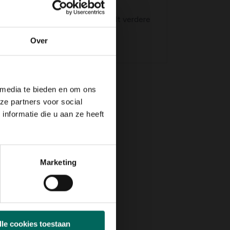
se pap
 bovenstaande ziekten en houdt verdere
Over
ektedruk de behandeling herhalen
 media te bieden en om ons
ze partners voor social
nformatie die u aan ze heeft
Marketing
lle cookies toestaan