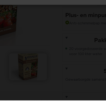
Plus- en minpu
Anti-schimmelpap me
Pakk
20 voorgedoseerde wa
voor 100 liter water
Gewaarborgde samenstel
n bordeauxse pap. Veelzijdig