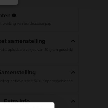
nten
t werking van bordeauxse pap
et samenstelling
teroplosbare zakjes van 10 gram geschikt
Samenstelling
ling: actieve stof: 50% Koperoxychloride
Extra info