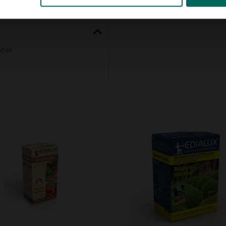
s
mber