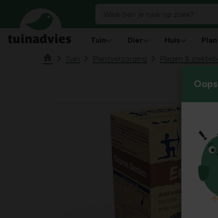
Tuin
Dier
Huis
Plan
Tuin
Plantverzorging
Plagen & ziekteb
Oops!