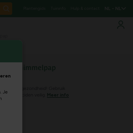
NL - NL
Plantengids
Tuininfo
Hulp & contact
lpap
anti-schimmelpap
veren
en de volksgezondheid! Gebruik
. Je
n en biociden veilig.
Meer info
m