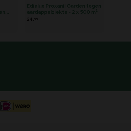
Edialux Proxanil Garden tegen
en
aardappelziekte - 2 x 500 m²
24,
99