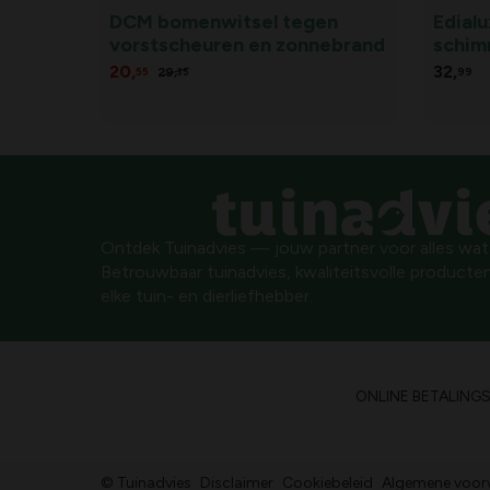
DCM bomenwitsel tegen
Edialu
vorstscheuren en zonnebrand
schim
20,
32,
29,
55
35
99
Ontdek Tuinadvies — jouw partner voor alles wat g
Betrouwbaar tuinadvies, kwaliteitsvolle producten
elke tuin- en dierliefhebber.
ONLINE BETALING
© Tuinadvies
Disclaimer
Cookiebeleid
Algemene voor