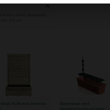
s
ik buiten wordt aangeraden
 min. 2,5 cm.
enbak KÜB met klimrek -
Bloembak met
m
bewateringssysteem