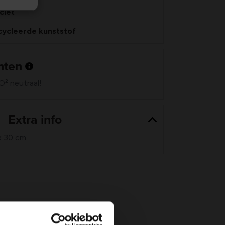
ciet
ycleerde kunststof
nten
O² neutraal!
Extra info
x 30 cm