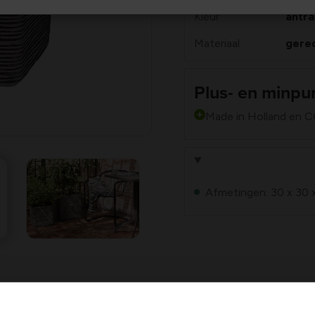
Kleur
antra
Materiaal
gerec
Plus- en minpu
Made in Holland en C
Afmetingen: 30 x 30 
i Europe
heeft een
strak