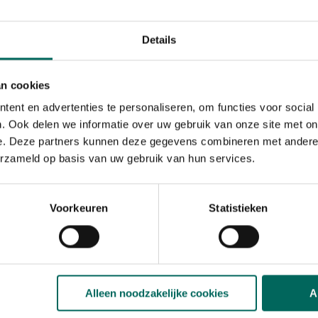
te gebruiken. Hij is duurzaam
e
Rib-structuur
geeft de pot
liëf is gebaseerd op de
Details
 uitstraling met een
an cookies
is afgewerkt met een
ent en advertenties te personaliseren, om functies voor social
ndse productie. Deze
nter en hitte tijdens de
. Ook delen we informatie over uw gebruik van onze site met on
 voor extra stevigheid
e. Deze partners kunnen deze gegevens combineren met andere i
erzameld op basis van uw gebruik van hun services.
tie
ogt maar ook nog eens
uinplezier!
Voorkeuren
Statistieken
Alleen noodzakelijke cookies
A