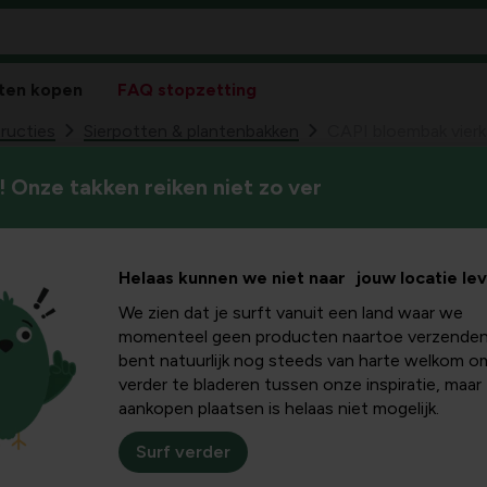
ten kopen
FAQ stopzetting
ructies
Sierpotten & plantenbakken
CAPI bloembak vierk
 Onze takken reiken niet zo ver
CAPI bloembak 
99
34,
Antraciet
Helaas kunnen we niet naar jouw locatie le
We zien dat je surft vanuit een land waar we
momenteel geen producten naartoe verzenden
bent natuurlijk nog steeds van harte welkom o
verder te bladeren tussen onze inspiratie, maar
aankopen plaatsen is helaas niet mogelijk.
Surf verder