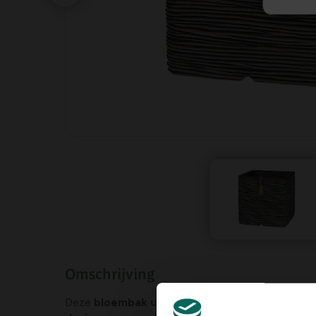
Omschrijving
Deze
bloembak uit de Rib NL collectie van Cap