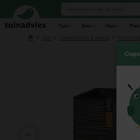
Tuin
Dier
Huis
Plan
Tuin
Tuininrichting & aanleg
Tuinconst
Oops!