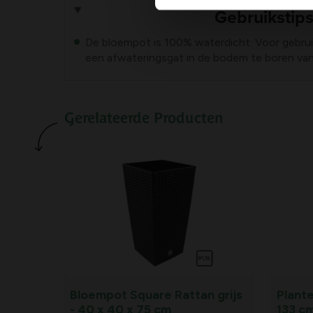
Gebruikstip
De bloempot is 100% waterdicht. Voor gebru
een afwateringsgat in de bodem te boren van
Gerelateerde Producten
Bloempot Square Rattan grijs
Plant
- 40 x 40 x 75 cm
133 c