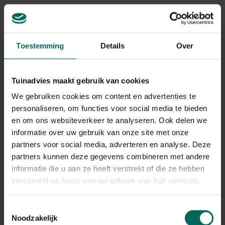
Gerelateerde Producten
Toestemming
Details
Over
Tuinadvies maakt gebruik van cookies
We gebruiken cookies om content en advertenties te
personaliseren, om functies voor social media te bieden
en om ons websiteverkeer te analyseren. Ook delen we
informatie over uw gebruik van onze site met onze
partners voor social media, adverteren en analyse. Deze
partners kunnen deze gegevens combineren met andere
informatie die u aan ze heeft verstrekt of die ze hebben
Ecopots Rotterdam Mid High 56 - grijs -
verzameld op basis van uw gebruik van hun services.
Ecopots Rotterdam Mid High 56 cm - grijs
88,
99
Toestemmingsselectie
Noodzakelijk