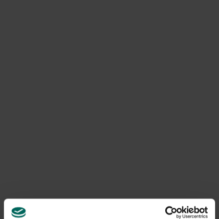
callusvorming.
Handig gereedschap voor elke bonsaikweker of -
liefhebber.
Product informatie
Art. nr.
300006467
Levering
Levering aan huis
Gerelateerde Producten