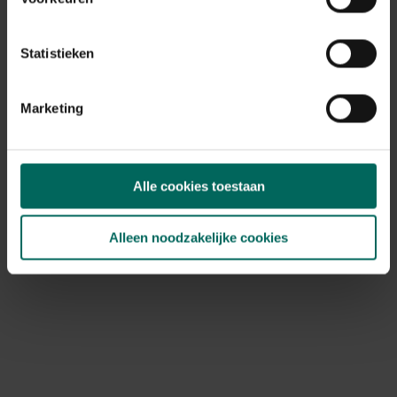
Statistieken
Marketing
Dog Rocks stenen tegen urineplekken in
Alle cookies toestaan
gazon
17,
99
Alleen noodzakelijke cookies