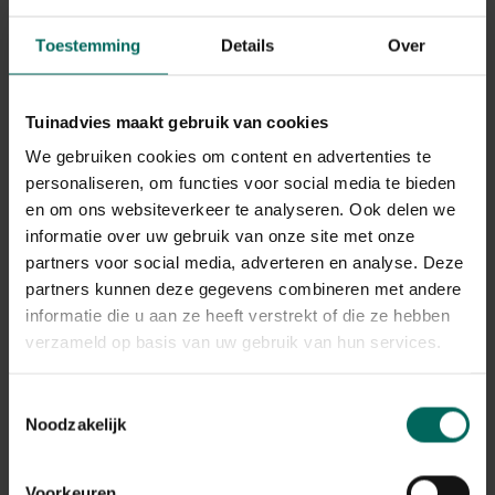
Toestemming
Details
Over
Tuinadvies maakt gebruik van cookies
We gebruiken cookies om content en advertenties te
personaliseren, om functies voor social media te bieden
en om ons websiteverkeer te analyseren. Ook delen we
informatie over uw gebruik van onze site met onze
Felco C12 kabelschaar voor het knippen van
partners voor social media, adverteren en analyse. Deze
zware kabels, betonnetten,...
partners kunnen deze gegevens combineren met andere
229,
-
informatie die u aan ze heeft verstrekt of die ze hebben
verzameld op basis van uw gebruik van hun services.
Toestemmingsselectie
Noodzakelijk
Voorkeuren