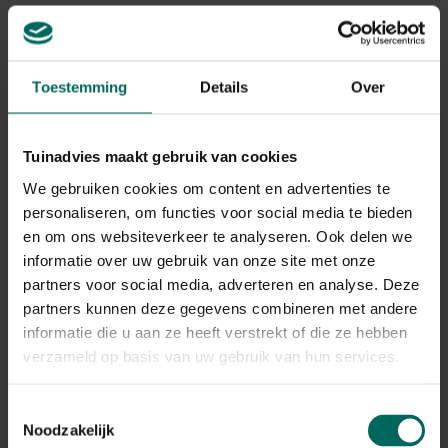
Gerelateerde Producten
Toestemming
Details
Over
Tuinadvies maakt gebruik van cookies
We gebruiken cookies om content en advertenties te
personaliseren, om functies voor social media te bieden
en om ons websiteverkeer te analyseren. Ook delen we
informatie over uw gebruik van onze site met onze
partners voor social media, adverteren en analyse. Deze
partners kunnen deze gegevens combineren met andere
informatie die u aan ze heeft verstrekt of die ze hebben
Bonsai etui met 6 tools
verzameld op basis van uw gebruik van hun services.
99,
99
Toestemmingsselectie
Noodzakelijk