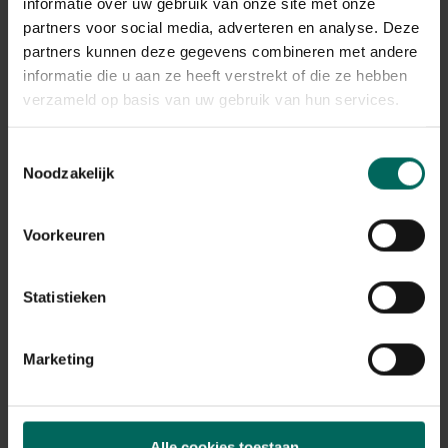
informatie over uw gebruik van onze site met onze
partners voor social media, adverteren en analyse. Deze
partners kunnen deze gegevens combineren met andere
informatie die u aan ze heeft verstrekt of die ze hebben
verzameld op basis van uw gebruik van hun services.
Toestemmingsselectie
Noodzakelijk
Voorkeuren
Statistieken
Kattenbakvulling babypoeder - 7 kg
14,
99
Marketing
Alle cookies toestaan