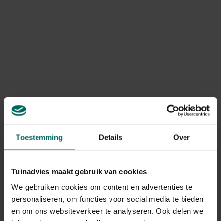
Levering
Levering aan huis
Gebruikstips
1. Kantel de bak naar rechts tot de bovenkant de
vloer raakt.
2. Kantel langzaam terug tot de bak terug op de
vloer staat.
Toestemming
Details
Over
3. Trek de lade eruit en voer het afval af.
TIP: gebruik fijne, klontvormende kattenbakvulling
om de zeeffunctie optimaal te laten functioneren.
Tuinadvies maakt gebruik van cookies
We gebruiken cookies om content en advertenties te
personaliseren, om functies voor social media te bieden
en om ons websiteverkeer te analyseren. Ook delen we
Gerelateerde Producten