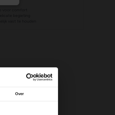
nten
p voor comfort
elicate begieting
lijk vast te houden
Over