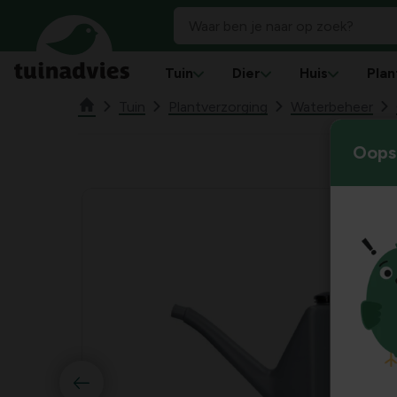
Tuin
Dier
Huis
Plan
Tuin
Plantverzorging
Waterbeheer
Oops!