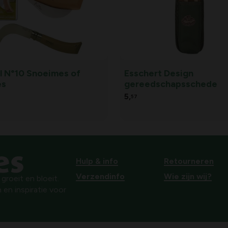
l N°10 Snoeimes of
Esschert Design
es
gereedschapsschede
5,
57
Hulp & info
Retourneren
Verzendinfo
Wie zijn wij?
roeit en bloeit.
 en inspiratie voor