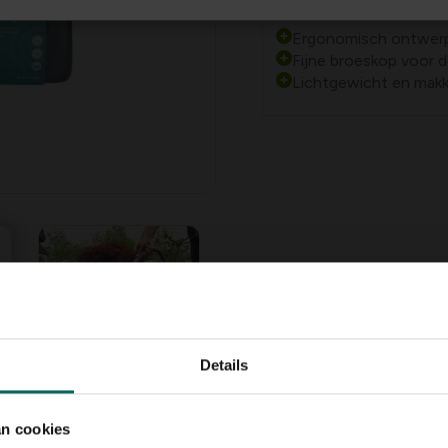
Plus- en minpu
Ergonomisch ontwer
Fijne broeskop voor d
Lichtgewicht en makke
Details
an cookies