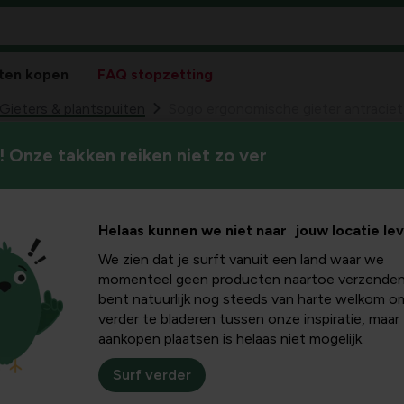
ten kopen
FAQ stopzetting
Gieters & plantspuiten
Sogo ergonomische gieter antraciet 
 Onze takken reiken niet zo ver
Sogo ergono
Ergonomisch 
99
15,
Capaciteit: 8L
8 Liter
Helaas kunnen we niet naar jouw locatie le
We zien dat je surft vanuit een land waar we
momenteel geen producten naartoe verzenden
bent natuurlijk nog steeds van harte welkom o
verder te bladeren tussen onze inspiratie, maar
aankopen plaatsen is helaas niet mogelijk.
Surf verder