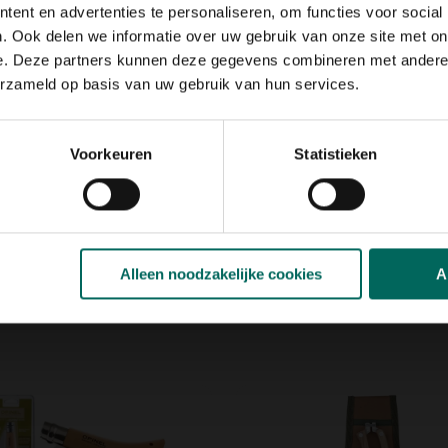
rgonomisch handvat
,
ent en advertenties te personaliseren, om functies voor social
 gebruiken is. De
sterke
. Ook delen we informatie over uw gebruik van onze site met on
nde gewichtsverdeling
van
e. Deze partners kunnen deze gegevens combineren met andere i
anten kunt begieten.
erzameld op basis van uw gebruik van hun services.
eaal voor het
zachtjes
r ze niet worden beschadigd.
Voorkeuren
Statistieken
tie
Alleen noodzakelijke cookies
A