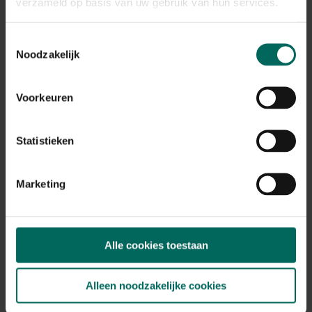
verzameld op basis van uw gebruik van hun services.
Toestemmingsselectie
Noodzakelijk
Gieter buiten kunststof groen - 10,15 L
Voorkeuren
12,
59
Statistieken
Marketing
Alle cookies toestaan
Alleen noodzakelijke cookies