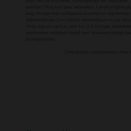
(bijv. Festuca cinerea ‘Frühlingsblau’ en ‘Blausilber’
planten! Nog een paar aanraders: Ceratostigma pl
laag struikje met volblauwe bloemen in september
willmottianum (1 m) bloeit hemelsblauw in juli-okto
Vitex agnus-castus, een tot 2,5 m hoge, bladverli
september-oktober bloeit met onwaarschijnlijk b
bloempluimen.
Caryopteris clandonensis Kew 