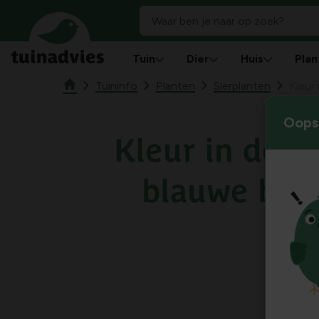
Tuin
Dier
Huis
Plan
Tuininfo
Planten
Sierplanten
Kleur
Oops!
Kleur in de t
blauwe blo