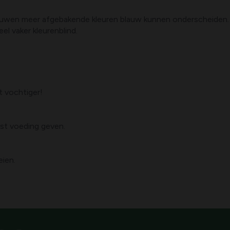
uwen meer afgebakende kleuren blauw kunnen onderscheiden. Z
el vaker kleurenblind.
 vochtiger!
st voeding geven.
eien.
!