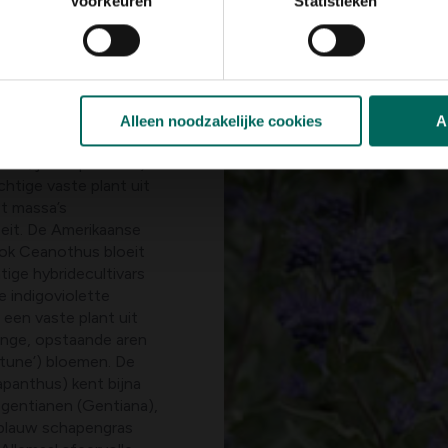
Voorkeuren
Statistieken
tivar: C. ×
 distel of kruisdistel.
deren grijs- tot
us) zijn schitterend
aar E. planum ‘Blauer
t, de kogeldistel
Alleen noodzakelijke cookies
A
ond. Bekende vormen
 1 m; juli-september).
htige vaste plant uit
t massa’s
oeit. De Amerikaanse
 Ook Ceanothus bloeit
tige hybridecultivars
de indigoviolette
 een vaste plant uit
ange, opstaande aren
rtune’) bloemen. De
apanthus) kent bijna
 gentianen (Gentiana),
blauw schapengras