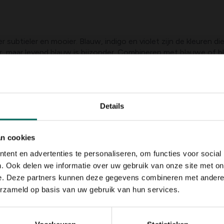
 subtieler en mooier. Blauw, indigo en violet zijn de kleuren d
ter, maar levend blauw is bijzonder. Combineren met blauwe of
 aangaat, kan een resultaat bereiken om jaloers op te worden. B
eesters en bomen, waterplanten en eenjarigen. We halen er een 
Details
an cookies
ent en advertenties te personaliseren, om functies voor social
. Ook delen we informatie over uw gebruik van onze site met on
e. Deze partners kunnen deze gegevens combineren met andere i
erzameld op basis van uw gebruik van hun services.
 m hoog. Ze bloeien in
lette bloemen in