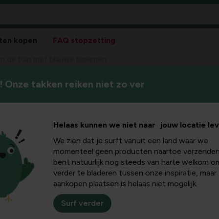
ten kopen
FAQ stopzetting
 in de tuin met blauwe bloemen
 Onze takken reiken niet zo ver
Blauw heeft een heel bijzonder
uin met
tussen licht- of hemelsblauw
emen
Helaas kunnen we niet naar jouw locatie le
We zien dat je surft vanuit een land waar we
momenteel geen producten naartoe verzenden
bent natuurlijk nog steeds van harte welkom o
verder te bladeren tussen onze inspiratie, maar
aankopen plaatsen is helaas niet mogelijk.
Surf verder