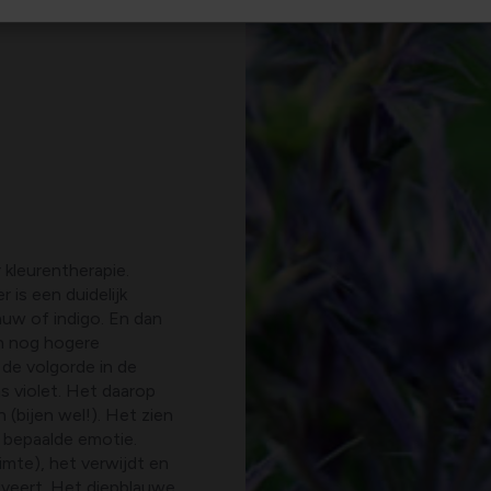
 kleurentherapie.
 is een duidelijk
auw of indigo. En dan
en nog hogere
 de volgorde in de
s violet. Het daarop
 (bijen wel!). Het zien
n bepaalde emotie.
mte), het verwijdt en
ativeert. Het diepblauwe