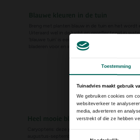
Blauwe kleuren in de tuin
Breng met planten blauw in de tuin en het wordt er
Uiteraard wel in de lucht en gereflecteerd in wa
‘blauwe tuin’ is een echte uitdaging. Maar wie die
bladeren voor en in bloemen, bij vaste planten, h
Toestemming
Tuinadvies maakt gebruik v
We gebruiken cookies om cont
websiteverkeer te analyseren
media, adverteren en analys
Heel mooie blauwen
verstrekt of die ze hebben v
Caryopteris: deze prachtige heesters worden ca. 1
Toestemmingsselectie
augustus-september- oktober met blauwe tot vio