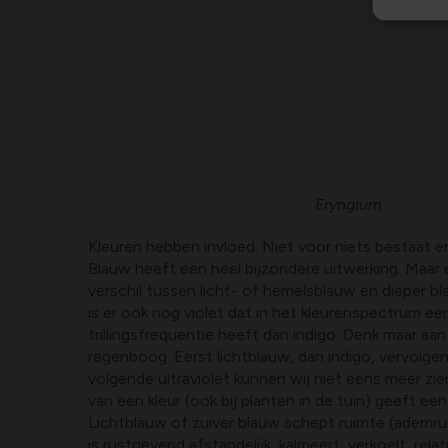
Eryngium
Kleuren hebben invloed. Niet voor niets bestaat er
Blauw heeft een heel bijzondere uitwerking. Maar er
verschil tussen licht- of hemelsblauw en dieper bl
is er ook nog violet dat in het kleurenspectrum e
trillingsfrequentie heeft dan indigo. Denk maar aan
regenboog. Eerst lichtblauw, dan indigo, vervolgen
volgende ultraviolet kunnen wij niet eens meer zien
van een kleur (ook bij planten in de tuin) geeft ee
Lichtblauw of zuiver blauw schept ruimte (ademrui
is rustgevend afstandelijk, kalmeert, verkoelt, rel