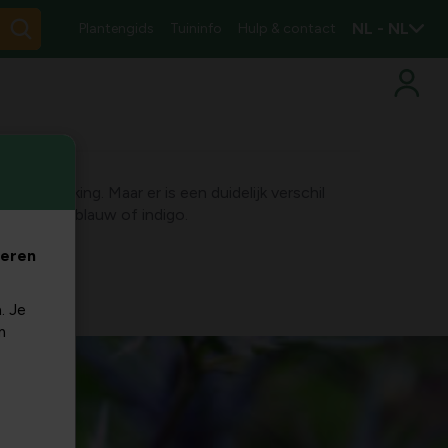
NL - NL
Plantengids
Tuininfo
Hulp & contact
e uitwerking. Maar er is een duidelijk verschil
 en dieper blauw of indigo.
veren
. Je
m