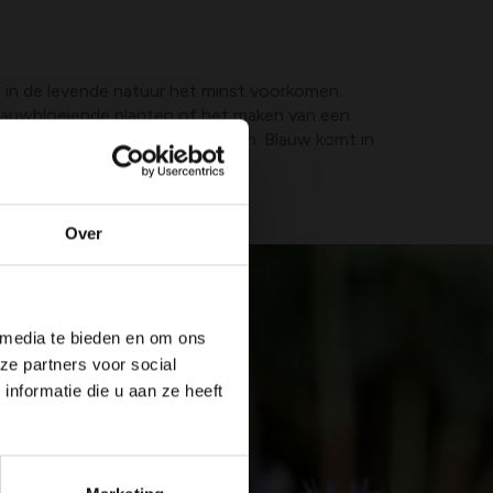
ie in de levende natuur het minst voorkomen.
 blauwbloeiende planten of het maken van een
ijzonder blauw is overal te vinden. Blauw komt in
paar voor het voetlicht.
Over
 media te bieden en om ons
ze partners voor social
nformatie die u aan ze heeft