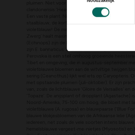
Noodzakelijk
pluimen. Niet voor niets heet een heel bekende cul
clandonensis ‘Heavenly Blue’ . Eryngium is de blauwe
Een vaste plant. Niet alleen zijn de stengels en bla
staalblauw, de korfachtige bloemen (in juni-august
violetblauw! De meeste worden 75-125 cm hoog, m
Zwerg’ haalt maximaal 50 cm. Bij een ander geslach
(Echinops) zijn de blauwe bloemhoofdjes kogelr
zijn E. bannaticus ‘Blue Globe’ en ‘Taplow Blue’ (ca.
Perovskia is een steil omhoog groeiende heesterac
Tibet en omgeving, die in augustus-september me
violetblauwe bloemen aan de witviltige twijgen bl
sering (Ceanothus) lijkt wel iets op Caryopteris.
met opstaande pluimen (juli-oktober). Er zijn prach
van, zoals de lichtblauwe ‘Gloire de Versailles’ en 
‘Topaze’. De anijsplant of dropplant (Agastache) is
Noord-Amerika, 75-100 cm hoog, die bloeit met l
violetblauwe (A. rugosa) en blauwpaarse (‘Blue Fo
blauwe klokjesbloemen van de Afrikaanse lelie (Ag
iedereen, net zoals de vele soorten intens blauwe
hemelsblauwe vergeet-me-nietjes (Myosotis) en 