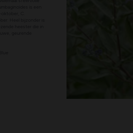
. Allemaal sfeervolle
umbaginoides is een
-oktober, C.
ber. Heel bijzonder is
ezende heester die in
lauwe, geurende
Blue