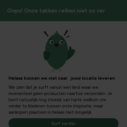
Oops! Onze takken reiken niet zo ver
Tuininfo
Planten
Planten brengen je tuin tot leven en geven kleur,
Helaas kunnen we niet naar jouw locatie leveren
structuur en sfeer aan elke hoek. Van uitbundige bloeiers
We zien dat je surft vanuit een land waar we
tot rustgevende groenblijvers: elke soort heeft zijn eigen
momenteel geen producten naartoe verzenden. Je
kenmerken en verzorging. Met een beetje kennis en
bent natuurlijk nog steeds van harte welkom om
aandacht groeien ze uit tot echte blikvangers, seizoen na
verder te bladeren tussen onze inspiratie, maar
seizoen.
aankopen plaatsen is helaas niet mogelijk.
Surf verder