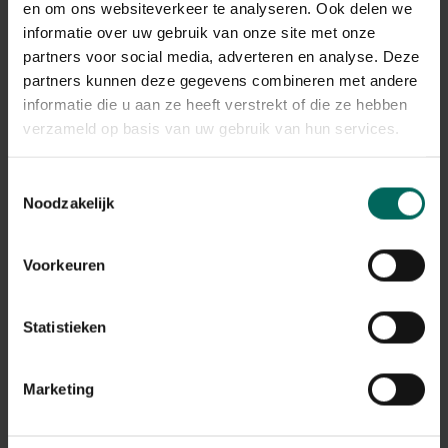
en om ons websiteverkeer te analyseren. Ook delen we
informatie over uw gebruik van onze site met onze
partners voor social media, adverteren en analyse. Deze
partners kunnen deze gegevens combineren met andere
informatie die u aan ze heeft verstrekt of die ze hebben
verzameld op basis van uw gebruik van hun services.
Toestemmingsselectie
Noodzakelijk
Steun jonge bomen
Voorkeuren
Een steunpaal is mede verantwoordelijk voor een
goede ontwikkeling van het wortelgestel. Het is dus
Statistieken
belangrijk om aangeplante bomen de juiste
ondersteuning te geven.
Marketing
Ontdek meer