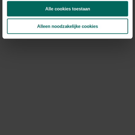
Alle cookies toestaan
Alleen noodzakelijke cookies
Soorten rozen
In de plantenwereld, nemen rozen een bijzondere
plaats in. Met hun betoverende schoonheid en
gevarieerd kleurenpalet zijn ze een intrigerende
diversiteit aan flora.
Ontdek ze hier