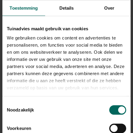
takken die afwijkend groeien en een rottende geur
Toestemming
Details
Over
kunnen veroorzaken. De ziekte verspreidt zich vaak via
wonden of beschadigde scheuten en kan hele delen van
de boom aantasten.
Tuinadvies maakt gebruik van cookies
Beheer en preventie: snoei besmette takken ver weg van
We gebruiken cookies om content en advertenties te
gezond hout af en doe dat bij droog weer. Desinfecteer
personaliseren, om functies voor social media te bieden
gereedschap tussen sneden en voorkom stress door
en om ons websiteverkeer te analyseren. Ook delen we
droogte of zware snoei. In sommige regio's kun je
informatie over uw gebruik van onze site met onze
bacteriële bestrijdingsmiddelen toepassen, maar volg
partners voor social media, adverteren en analyse. Deze
altijd lokale richtlijnen en advies van een professional.
partners kunnen deze gegevens combineren met andere
informatie die u aan ze heeft verstrekt of die ze hebben
Peren schurft en andere
verzameld op basis van uw gebruik van hun services.
schimmelziekten
Peren schurft is een schimmelaandoening die vlekken en
Toestemmingsselectie
misvorming aan bladeren en vruchten kan veroorzaken.
Noodzakelijk
Om het risico te beperken, ruim blad en schorsafval op
en gebruik waar nodig schimmelwerende middelen
Voorkeuren
volgens de aanwijzingen op het etiket.