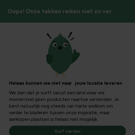
Oops! Onze takken reiken niet zo ver
Bomen & heesters
Pyrus calleryana
'Chanticleer' en
Helaas kunnen we niet naar jouw locatie leveren
We zien dat je surft vanuit een land waar we
sierpeer leiboom:
momenteel geen producten naartoe verzenden. Je
bent natuurlijk nog steeds van harte welkom om
zo ga je om met
verder te bladeren tussen onze inspiratie, maar
aankopen plaatsen is helaas niet mogelijk.
ziekten, nadelen en
Surf verder